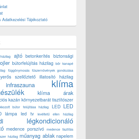
nlat
at
 Adatkezelési Tájékoztató
k
ajtó
betonkerítés
biztonsági
 házilag
ojler
bútorfelújítás házilag
bőr kanapé
ilag
függönymosás
fűszernövények gondozása
yerős szellőztető
illatosító házilag
klíma
infraszauna
készülék
klíma árak
ciós kazán
környezetbarát tisztítószer
LED
LED
akkozott bútor felújítása házilag
D lámpa
led tv
levéltetű ellen házilag
légkondicionáló
di
tó
medence porszívó
medence tisztítás
műanyag ablak
napelem
szer házilag