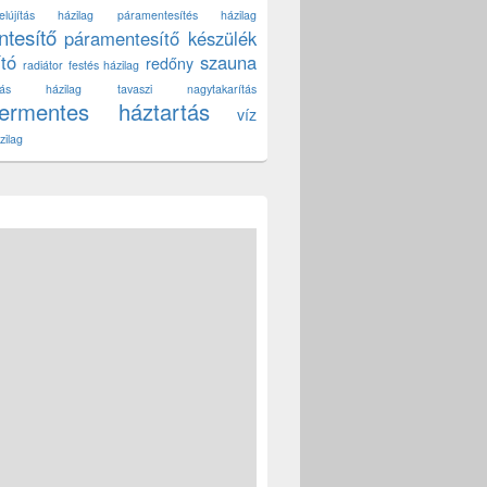
lújítás házilag
páramentesítés házilag
tesítő
páramentesítő készülék
ító
szauna
redőny
radiátor festés házilag
títás házilag
tavaszi nagytakarítás
zermentes háztartás
víz
zilag