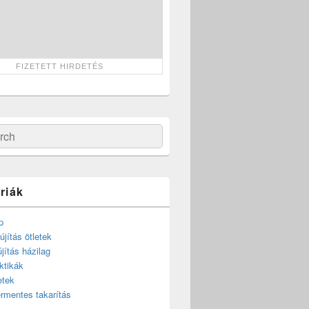
ch
riák
p
újítás ötletek
újítás házilag
ktikák
etek
rmentes takarítás