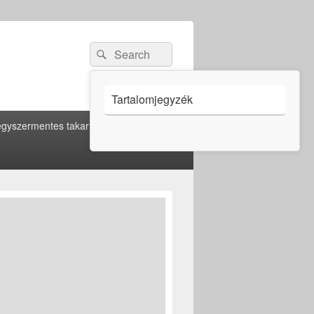
Search
Search
for:
Tartalomjegyzék
gyszermentes takarítás