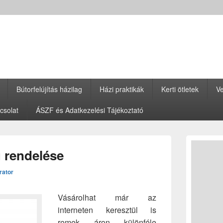
Bútorfelújítás házilag
Házi praktikák
Kerti ötletek
Ve
csolat
ÁSZF és Adatkezelési Tájékoztató
Primary
Sidebar
u rendelése
Widget
Area
rator
Vásárolhat már az
interneten keresztül is
remek áron különféle