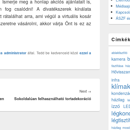
. Ismerje meg a honlap akciós ajánlatait is,
Médiaajá
 fog csalódni! A divatékszerek kínálata
Kapcsol
t rátalálhat arra, ami végül a virtuális kosár
ÁSZF és
szeretne vásárolni, akkor várja Önt is ez az
Címké
ás
administrator
által. Tedd be kedvenceid közé
ezzel a
ablaktisztító
b
kamera
tisztítása ház
Hővisszan
infra
klíma
Next
Next
→
kondenzá
ben
Sokoldalúan felhasználható tortadekoráció
post:
házilag
l
izzó
LE
légkon
légtisztí
házilag
mosó