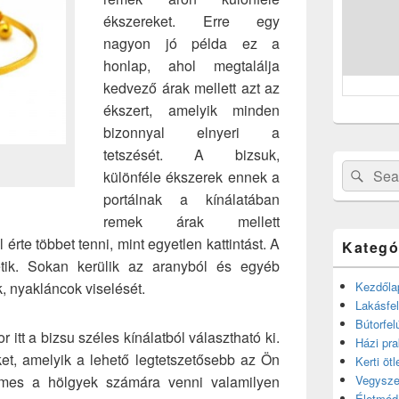
ékszereket. Erre egy
nagyon jó példa ez a
honlap, ahol megtalálja
kedvező árak mellett azt az
ékszert, amelyik minden
bizonnyal elnyeri a
tetszését. A bizsuk,
Search
Sear
különféle ékszerek ennek a
for:
portálnak a kínálatában
remek árak mellett
érte többet tenni, mint egyetlen kattintást. A
Kategó
etik. Sokan kerülik az aranyból és egyéb
, nyakláncok viselését.
Kezdőla
Lakásfel
Bútorfel
 itt a bizsu széles kínálatból választható ki.
Házi pra
ket, amelyik a lehető legtetszetősebb az Ön
Kerti ötl
mes a hölgyek számára venni valamilyen
Vegysze
Életmód