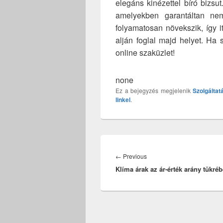
elegáns kinézettel bíró bizsut
amelyekben garantáltan nem
folyamatosan növekszik, így it
alján foglal majd helyet. Ha 
online szaküzlet!
none
Ez a bejegyzés megjelenik
Szolgáltat
linkel
.
Bejegyzés
navigáció
Previous
←
Previous
Klíma árak az ár-érték arány tükré
post: