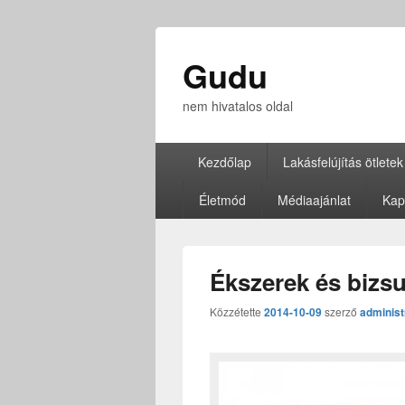
Gudu
nem hivatalos oldal
Elsődleges
Kezdőlap
Lakásfelújítás ötletek
menü
Életmód
Médiaajánlat
Kap
Ékszerek és bizs
Közzétette
2014-10-09
szerző
administ