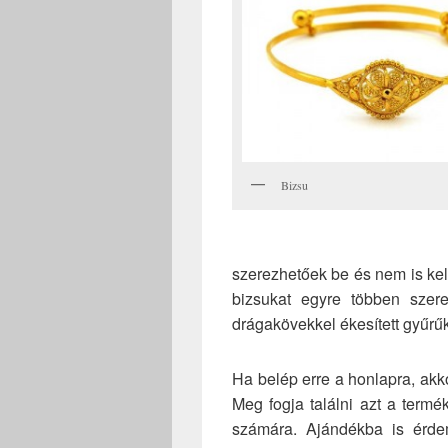
Bizsu
szerezhetőek be és nem is kell 
bizsukat egyre többen szer
drágakövekkel ékesített gyűrűk
Ha belép erre a honlapra, akkor
Meg fogja találni azt a termé
számára. Ajándékba is érde