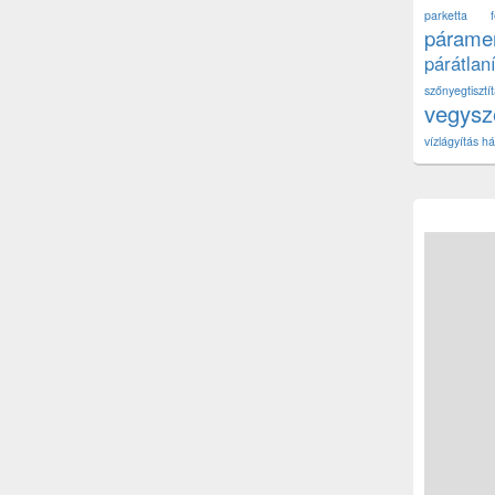
parketta fe
páramen
párátlan
szőnyegtisz
vegys
vízlágyítás há