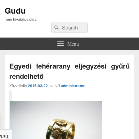
Gudu
nem hivatalos oldal
Search
Search
for:
Menu
Egyedi fehérarany eljegyzési gyűrű
rendelhető
Közzétette
2016-03-22
szerző
administrator
alom