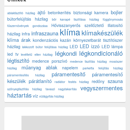
ajtó
bojler
betonkerítés
biztonsági kamera
ablaktisztító házilag
bútorfelújítás házilag
bőr kanapé tisztítása házilag
függönymosás
Hővisszanyerős szellőztető
illatosító
fűszernövények gondozása
klíma
klímakészülék
infraszauna
házilag
infra
klíma árak
kondenzációs kazán
környezetbarát tisztítószer
LED izzó
házilag
LED
LED lámpa
lakkozott bútor felújítása házilag
légkondicionáló
légkondi
led tv
levéltetű ellen házilag
légtisztító
medence porszívó
medence tisztítás házilag
mosószer
műanyag ablak
napelem
házilag
parketta felújítás házilag
páramentesítő
páramentesítő
páramentesítés házilag
készülék
párátlanító
szauna
redőny
radiátor festés házilag
vegyszermentes
szőnyegtisztítás házilag
tavaszi nagytakarítás
háztartás
víz
vízlágyítás házilag