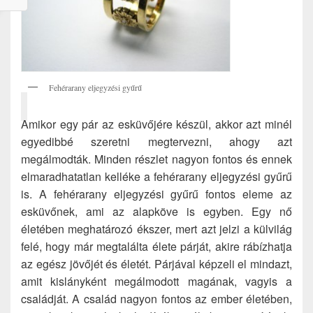
Fehérarany eljegyzési gyűrű
Amikor egy pár az esküvőjére készül, akkor azt minél
egyedibbé szeretni megtervezni, ahogy azt
megálmodták. Minden részlet nagyon fontos és ennek
elmaradhatatlan kelléke a fehérarany eljegyzési gyűrű
is. A fehérarany eljegyzési gyűrű fontos eleme az
esküvőnek, ami az alapköve is egyben. Egy nő
életében meghatározó ékszer, mert azt jelzi a külvilág
felé, hogy már megtalálta élete párját, akire rábízhatja
az egész jövőjét és életét. Párjával képzeli el mindazt,
amit kislányként megálmodott magának, vagyis a
családját. A család nagyon fontos az ember életében,