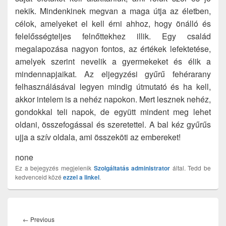
nekik. Mindenkinek megvan a maga útja az életben,
célok, amelyeket el kell érni ahhoz, hogy önálló és
felelősségteljes felnőttekhez illik. Egy család
megalapozása nagyon fontos, az értékek lefektetése,
amelyek szerint nevelik a gyermekeket és élik a
mindennapjaikat. Az eljegyzési gyűrű fehérarany
felhasználásával legyen mindig útmutató és ha kell,
akkor intelem is a nehéz napokon. Mert lesznek nehéz,
gondokkal teli napok, de együtt mindent meg lehet
oldani, összefogással és szeretettel. A bal kéz gyűrűs
ujja a szív oldala, ami összeköti az embereket!
none
Ez a bejegyzés megjelenik
Szolgáltatás
administrator
által. Tedd be
kedvenceid közé
ezzel a linkel
.
Bejegyzés
navigáció
Previous
←
Previous