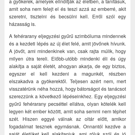
a gyökerek, amelyek elindítják az életben, a tanításuk,
amit soha nem felejt el és teszi azzá az emberré, akit
szeretni, tisztelni és becsülni kell. Erről szól egy
házasság is.
A fehérarany eljegyzési gyűrű szimbóluma mindennek
és a kezdeti lépés az új élet felé, amit jövőnek hívunk.
A jövőt, ami mindenkinek van, csak rajta múlik, hogy
milyen útra tereli. Előbb-utóbb mindenki éli és úgy
alakítja a saját életét, ahogyan akarja, de egy biztos,
egyszer el kell kezdeni a magunkét, részben
elszakadva a gyökerektől. Teljesen azért nem, mert
visszatérünk néha hozzá, hogy bátorságot és tanácsot
szerezzünk a következő lépéseinkhez. Egy eljegyzési
gyűrű fehérarany pecséttel ellátva, olyan kötelék kell
legyen két ember között, amit soha semmi nem téphet
szét. Hiszen eggyé válnak az oltár előtt, amikor
fogadalmat tesznek egymásnak. Onnantól kezdve a
saját életüket kell alakítaniuk, ami róluk szól és jó