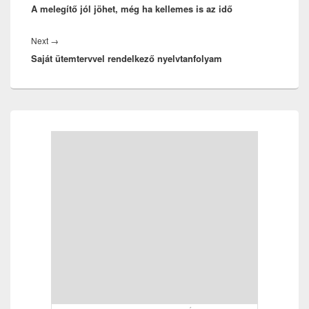
A melegítő jól jöhet, még ha kellemes is az idő
post:
Next
Next
→
Saját ütemtervvel rendelkező nyelvtanfolyam
post:
Primary
Sidebar
Widget
Area