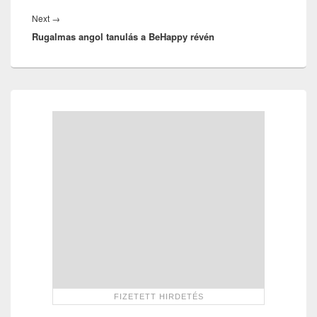
Next
Next
→
Rugalmas angol tanulás a BeHappy révén
post:
Primary
Sidebar
Widget
Area