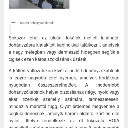
Beltéri dohányzókabinok
Sokszor lehet az utcán, lokálok mellett található,
dohányzásra kialakított kabinokkal találkozni, amelyek
a nagy melegben vagy dermesztő hidegben segítik a
cigisek ezen káros szokásának űzését.
A kültéri változatokon kívül a beltéri dohányzókabinok
is egyre nagyobb teret nyernek, amelyek irodákban
nyugodtan összeszerelhetőek. A modernebb
dohányzókabinok helyet biztosítanak négy, nyolc vagy
akár tizenkét személy számára, természetesen,
mindez a mérettől függ. Olyat érdemes megvennie a
cégtulajdonosnak, amelyik három oldalról zárt és elől
nyitott, illetve rendelkezik az öt fokozatú BGIA
minősített szűrőrendszerrel, ami a lehető leghamarabb