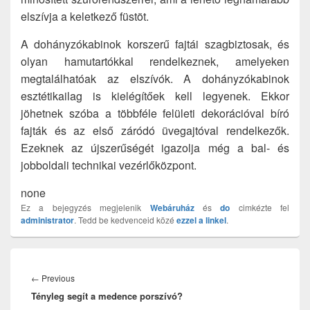
elszívja a keletkező füstöt.
A dohányzókabinok korszerű fajtái szagbiztosak, és
olyan hamutartókkal rendelkeznek, amelyeken
megtalálhatóak az elszívók. A dohányzókabinok
esztétikailag is kielégítőek kell legyenek. Ekkor
jöhetnek szóba a többféle felületi dekorációval bíró
fajták és az első záródó üvegajtóval rendelkezők.
Ezeknek az újszerűségét igazolja még a bal- és
jobboldali technikai vezérlőközpont.
none
Ez a bejegyzés megjelenik
Webáruház
és
do
cimkézte fel
administrator
. Tedd be kedvenceid közé
ezzel a linkel
.
Bejegyzés
navigáció
Previous
←
Previous
Tényleg segít a medence porszívó?
post: