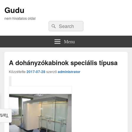
Gudu
nem hivatalos oldal
Search
Search
for:
Menu
A dohányzókabinok speciális típusa
Közzétette
2017-07-28
szerző
administrator
alom