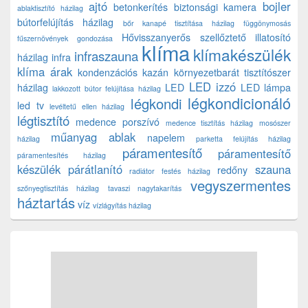
ajtó
bojler
betonkerítés
biztonsági kamera
ablaktisztító házilag
bútorfelújítás házilag
bőr kanapé tisztítása házilag
függönymosás
Hővisszanyerős szellőztető
illatosító
fűszernövények gondozása
klíma
klímakészülék
infraszauna
házilag
infra
klíma árak
kondenzációs kazán
környezetbarát tisztítószer
LED izzó
házilag
LED
LED lámpa
lakkozott bútor felújítása házilag
légkondicionáló
légkondi
led tv
levéltetű ellen házilag
légtisztító
medence porszívó
medence tisztítás házilag
mosószer
műanyag ablak
napelem
házilag
parketta felújítás házilag
páramentesítő
páramentesítő
páramentesítés házilag
készülék
párátlanító
szauna
redőny
radiátor festés házilag
vegyszermentes
szőnyegtisztítás házilag
tavaszi nagytakarítás
háztartás
víz
vízlágyítás házilag