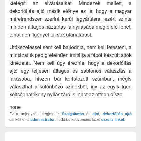
kielégíti az elvárásaikat. Mindezek mellett, a
dekorfóliás ajtó másik előnye az is, hogy a magyar
méretrendszer szerint kerül legyártásra, ezért szinte
minden áltagos háztartás falnyílásába megfelelő lehet,
tehát nem igényel túl sok utánajárást.
Utókezeléssel sem kell bajlódnia, nem kell lefesteni, a
mintázatuk pedig élethűen imitálja a fából készült ajtók
kinézetét. Nem kell úgy éreznie, hogy a dekorfóliás
ajtó egy teljesen átlagos és sablonos választás a
lakásába, hiszen bár korlátozott számban, mégis
választhat a különböző színekből, így az egyik igen
költséghatékony nyílászáró is lehet az otthon dísze.
none
Ez a bejegyzés megjelenik
Szolgáltatás
és
ajtó
,
dekorfóliás ajtó
cimkézte fel
administrator
. Tedd be kedvenceid közé
ezzel a linkel
.
Bejegyzés