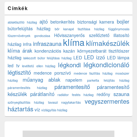
Címkék
ajtó
bojler
betonkerítés
biztonsági kamera
ablaktisztító házilag
bútorfelújítás házilag
bőr kanapé tisztítása házilag
függönymosás
Hővisszanyerős szellőztető
illatosító
fűszernövények gondozása
klíma
klímakészülék
infraszauna
házilag
infra
klíma árak
kondenzációs kazán
környezetbarát tisztítószer
LED izzó
házilag
LED
LED lámpa
lakkozott bútor felújítása házilag
légkondicionáló
légkondi
led tv
levéltetű ellen házilag
légtisztító
medence porszívó
medence tisztítás házilag
mosószer
műanyag ablak
napelem
házilag
parketta felújítás házilag
páramentesítő
páramentesítő
páramentesítés házilag
készülék
párátlanító
szauna
redőny
radiátor festés házilag
vegyszermentes
szőnyegtisztítás házilag
tavaszi nagytakarítás
háztartás
víz
vízlágyítás házilag