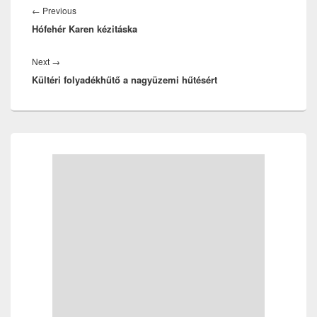
navigáció
Previous
←
Previous
Hófehér Karen kézitáska
post:
Next
Next
→
Kültéri folyadékhűtő a nagyüzemi hűtésért
post:
Primary
Sidebar
Widget
Area