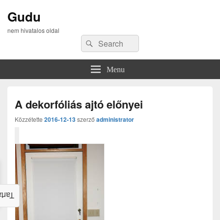
Gudu
nem hivatalos oldal
Search
Search
for:
Menu
A dekorfóliás ajtó előnyei
Közzétette
2016-12-13
szerző
administrator
alom