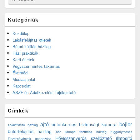
for:
Kategóriák
Kezdőlap
Lakásfelújítás ötletek
Bútorfelújítás házilag
Házi praktikák
Kerti ötletek
Vegyszermentes takarítás
Életmód
Médiaajánlat
Kapcsolat
ÁSZF és Adatkezelési Tájékoztató
Címkék
ajtó
bojler
betonkerítés
biztonsági kamera
ablaktisztító házilag
bútorfelújítás házilag
bőr kanapé tisztítása házilag
függönymosás
Hővisszanyerős szellőztető
illatosító
fűszernövények gondozása