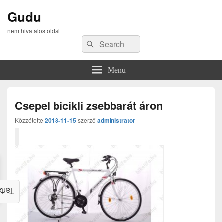
Gudu
nem hivatalos oldal
Search
Search
for:
Menu
Csepel bicikli zsebbarát áron
Közzétette
2018-11-15
szerző
administrator
alom