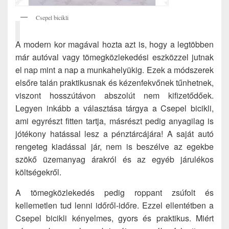
Csepel bicikli
A modern kor magával hozta azt is, hogy a legtöbben
már autóval vagy tömegközlekedési eszközzel jutnak
el nap mint a nap a munkahelyükig. Ezek a módszerek
elsőre talán praktikusnak és kézenfekvőnek tűnhetnek,
viszont hosszútávon abszolút nem kifizetődőek.
Legyen inkább a választása tárgya a Csepel bicikli,
ami egyrészt fitten tartja, másrészt pedig anyagilag is
jótékony hatással lesz a pénztárcájára! A saját autó
rengeteg kiadással jár, nem is beszélve az egekbe
szökő üzemanyag árakról és az egyéb járulékos
költségekről.
A tömegközlekedés pedig roppant zsúfolt és
kellemetlen tud lenni időről-időre. Ezzel ellentétben a
Csepel bicikli kényelmes, gyors és praktikus. Miért