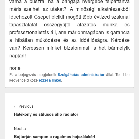
várna a buszra, ha a bringája nyergébe felpattanva
máris szelheti az utakat?! A minőségi alkatrészekből
létrehozott Csepel bicikli mögött több évtized szakmai
tapasztalatát összegyűjtő alázatos munka és
professzionalistás áll, ami már önmagában is garancia
a hibátlan működésre és az időállóságra. Kérdése
van? Keressen minket bizalommal, a hét bármelyik
napján!
none
Ez a bejegyzés megjelenik
Szolgáltatás
administrator
által. Tedd be
kedvenceid közé
ezzel a linkel
.
Bejegyzés
navigáció
Previous
←
Previous
Hatékony és stílusos álló radiátor
post:
Next
Next
→
Bojtorján sampon a rugalmas hajszálakért
post: