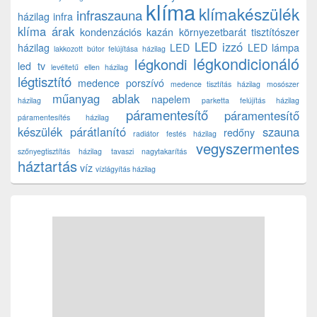
klíma
klímakészülék
infraszauna
házilag
infra
klíma árak
kondenzációs kazán
környezetbarát tisztítószer
LED izzó
házilag
LED
LED lámpa
lakkozott bútor felújítása házilag
légkondicionáló
légkondi
led tv
levéltetű ellen házilag
légtisztító
medence porszívó
medence tisztítás házilag
mosószer
műanyag ablak
napelem
házilag
parketta felújítás házilag
páramentesítő
páramentesítő
páramentesítés házilag
készülék
párátlanító
szauna
redőny
radiátor festés házilag
vegyszermentes
szőnyegtisztítás házilag
tavaszi nagytakarítás
háztartás
víz
vízlágyítás házilag