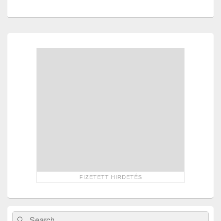
Primary
Sidebar
Widget
Area
Search
Search