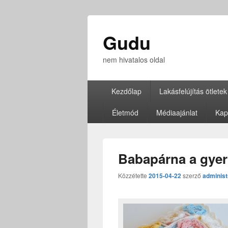
Gudu
nem hivatalos oldal
Elsődleges
Kezdőlap
Lakásfelújítás ötletek
menü
Életmód
Médiaajánlat
Kap
Babapárna a gyer
Közzétette
2015-04-22
szerző
administ