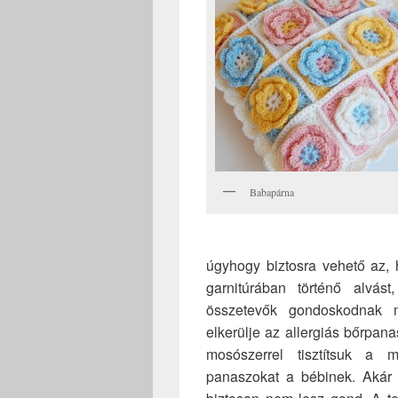
Babapárna
úgyhogy biztosra vehető az, 
garnitúrában történő alvás
összetevők gondoskodnak 
elkerülje az allergiás bőrpan
mosószerrel tisztítsuk a
panaszokat a bébinek. Akár h