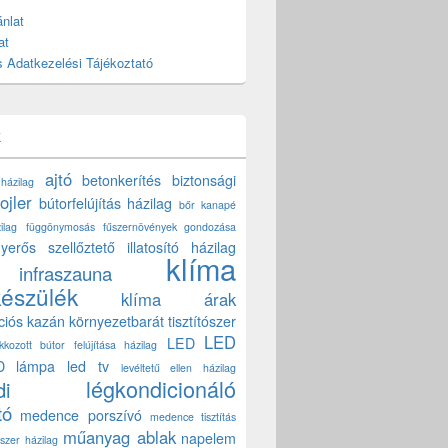
nlat
at
 Adatkezelési Tájékoztató
k
ajtó
betonkerítés
biztonsági
 házilag
ojler
bútorfelújítás házilag
bőr kanapé
ilag
függönymosás
fűszernövények gondozása
yerős szellőztető
illatosító házilag
klíma
infraszauna
készülék
klíma árak
ciós kazán
környezetbarát tisztítószer
LED
LED
akkozott bútor felújítása házilag
D lámpa
led tv
levéltetű ellen házilag
légkondicionáló
di
tó
medence porszívó
medence tisztítás
műanyag ablak
napelem
szer házilag