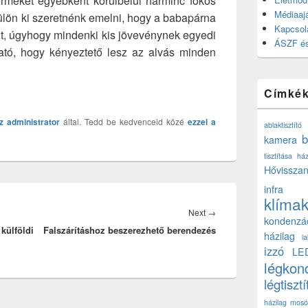
rméket egyébként körülbelül harminc fokos
Médiaajá
ülön ki szeretnénk emelni, hogy a babapárna
Kapcsol
ült, úgyhogy mindenki kis jövevénynek egyedi
ÁSZF és
ható, hogy kényeztető lesz az alvás minden
Címké
z
administrator
által. Tedd be kedvenceid közé
ezzel a
ablaktisztító
b
kamera
tisztítása ház
Hővisszan
infra
klíma
Next
Next
→
kondenzá
külföldi
Falszárításhoz beszerezhető berendezés
post:
házilag
l
izzó
LE
légkon
légtisztí
házilag
mosó