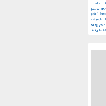
parketta fe
páramen
párátlan
szőnyegtisz
vegys
vízlágyítás há