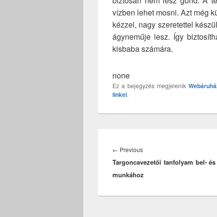
biztosan nem lesz gond. A te
vízben lehet mosni. Azt még k
kézzel, nagy szeretettel kész
ágyneműje lesz. Így biztosít
kisbaba számára.
none
Ez a bejegyzés megjelenik
Webáruhá
linkel
.
Bejegyzés
navigáció
Previous
←
Previous
Targoncavezetői tanfolyam bel- és 
post:
munkához