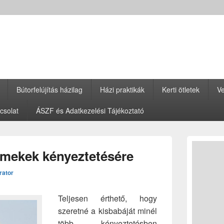
Bútorfelújítás házilag
Házi praktikák
Kerti ötletek
Ve
csolat
ÁSZF és Adatkezelési Tájékoztató
Primary
Sidebar
mekek kényeztetésére
Widget
Area
rator
Teljesen érthető, hogy
szeretné a kisbabáját minél
több kényeztetésben