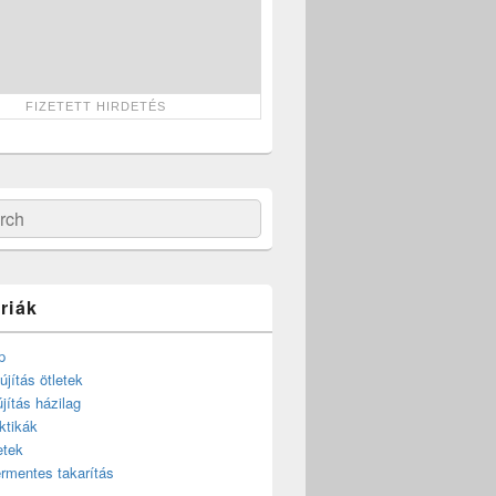
ch
riák
p
újítás ötletek
újítás házilag
ktikák
etek
rmentes takarítás