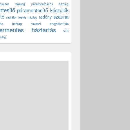
lújítás házilag
páramentesítés házilag
tesítő
páramentesítő készülék
ító
szauna
redőny
radiátor festés házilag
títás házilag
tavaszi nagytakarítás
zermentes háztartás
víz
zilag