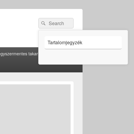
Search
Search
for:
Tartalomjegyzék
gyszermentes takarítás