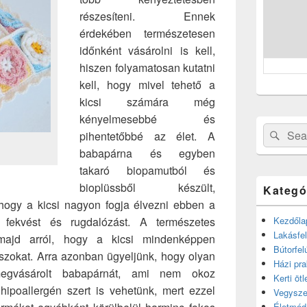
részesíteni. Ennek
érdekében természetesen
időnként vásárolni is kell,
hiszen folyamatosan kutatni
kell, hogy mivel tehető a
kicsi számára még
kényelmesebbé és
Search
Sear
pihentetőbbé az élet. A
for:
babapárna és egyben
takaró biopamutból és
bioplüssből készült,
Kategó
hogy a kicsi nagyon fogja élvezni ebben a
t, fekvést és rugdalózást. A természetes
Kezdőla
Lakásfel
majd arról, hogy a kicsi mindenképpen
Bútorfel
aszokat. Arra azonban ügyeljünk, hogy olyan
Házi pra
 megvásárolt babapárnát, ami nem okoz
Kerti ötl
ipoallergén szert is vehetünk, mert ezzel
Vegysze
Életmód