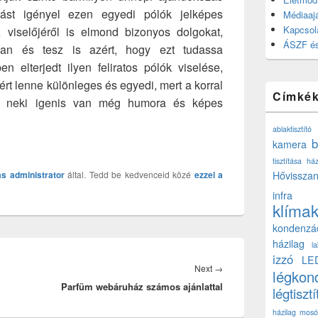
rást igényel ezen egyedi pólók jelképes
Médiaajá
Kapcsol
 viselőjéről is elmond bizonyos dolgokat,
ÁSZF és
van és tesz is azért, hogy ezt tudassa
en elterjedt ilyen feliratos pólók viselése,
rt lenne különleges és egyedi, mert a korral
Címké
ogy neki igenis van még humora és képes
ablaktisztító
b
kamera
tisztítása ház
ás
administrator
által. Tedd be kedvenceid közé
ezzel a
Hővisszan
infra
klíma
kondenzá
házilag
l
izzó
LE
Next
Next
→
légkon
Parfüm webáruház számos ajánlattal
post:
légtisztí
házilag
mosó