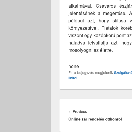
alkalmával. Csavaros észjá
jelentésének a megértése. A
például azt, hogy stílusa 
környezetével. Fiatalok köréb
viszont egy középkorú pont azé
haladva felvállalja azt, h
mosolyogni az életre.
none
Ez a bejegyzés megjelenik
Szolgáltat
linkel
.
Bejegyzés
navigáció
Previous
←
Previous
Online zár rendelés otthonról
post: