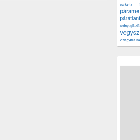
parketta fe
páramen
párátlan
szőnyegtisz
vegys
vízlágyítás há