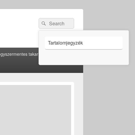
Search
Search
for:
Tartalomjegyzék
gyszermentes takarítás