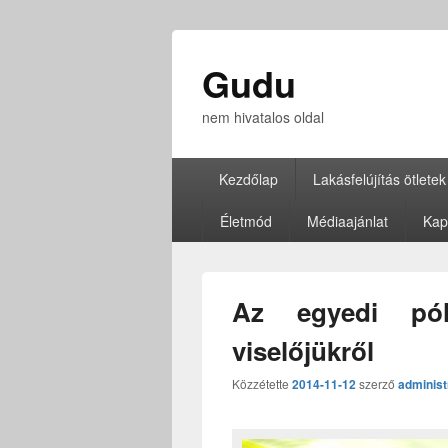
Gudu
nem hivatalos oldal
Elsődleges
Kezdőlap
Lakásfelújítás ötletek
menü
Életmód
Médiaajánlat
Kap
Az egyedi pól
viselőjükről
Közzétette
2014-11-12
szerző
administ