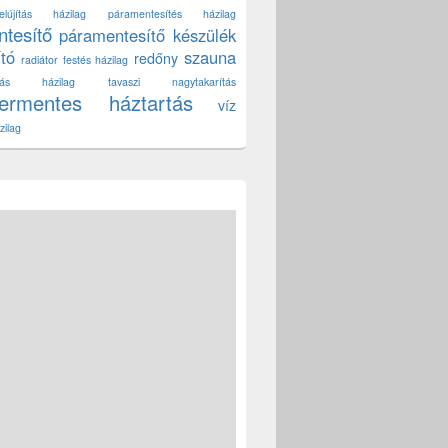
lújítás házilag
páramentesítés házilag
tesítő
páramentesítő készülék
ító
szauna
redőny
radiátor festés házilag
títás házilag
tavaszi nagytakarítás
zermentes háztartás
víz
zilag