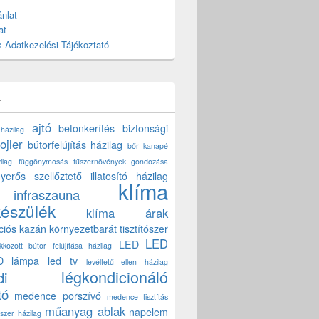
nlat
at
 Adatkezelési Tájékoztató
k
ajtó
betonkerítés
biztonsági
 házilag
ojler
bútorfelújítás házilag
bőr kanapé
ilag
függönymosás
fűszernövények gondozása
yerős szellőztető
illatosító házilag
klíma
infraszauna
készülék
klíma árak
ciós kazán
környezetbarát tisztítószer
LED
LED
akkozott bútor felújítása házilag
D lámpa
led tv
levéltetű ellen házilag
légkondicionáló
di
tó
medence porszívó
medence tisztítás
műanyag ablak
napelem
szer házilag