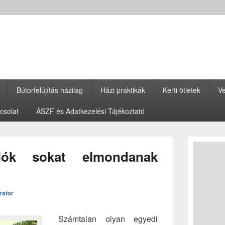
Bútorfelújítás házilag
Házi praktikák
Kerti ötletek
Ve
csolat
ÁSZF és Adatkezelési Tájékoztató
Primary
Sidebar
ók sokat elmondanak
Widget
Area
rator
Számtalan olyan egyedi