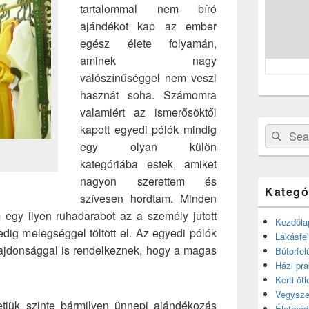
tartalommal nem bíró
ajándékot kap az ember
egész élete folyamán,
aminek nagy
valószínűséggel nem veszi
hasznát soha. Számomra
valamiért az ismerősöktől
kapott egyedi pólók mindig
Search
Sear
egy olyan külön
for:
kategóriába estek, amiket
nagyon szerettem és
Kategó
szívesen hordtam. Minden
 egy ilyen ruhadarabot az a személy jutott
Kezdőla
dig melegséggel töltött el. Az egyedi pólók
Lakásfel
ajdonsággal is rendelkeznek, hogy a magas
Bútorfel
Házi pra
Kerti ötl
Vegysze
tjük szinte bármilyen ünnepi ajándékozás
Életmód