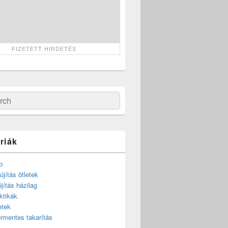
ch
riák
p
újítás ötletek
újítás házilag
ktikák
etek
rmentes takarítás