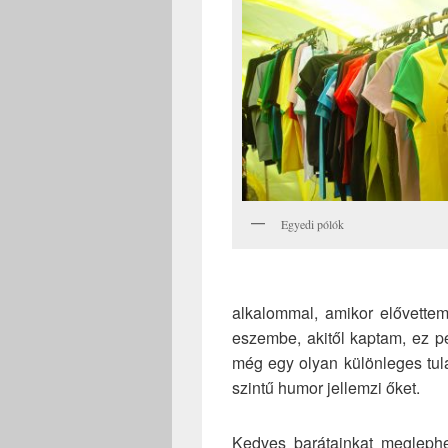
Egyedi pólók
alkalommal, amikor elővettem
eszembe, akitől kaptam, ez pe
még egy olyan különleges tul
szintű humor jellemzi őket.
Kedves barátainkat meglephe