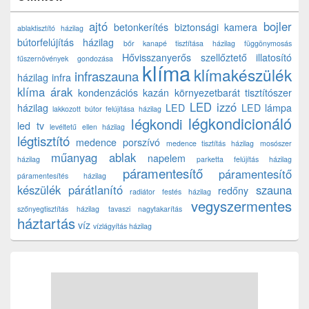
ajtó
bojler
betonkerítés
biztonsági kamera
ablaktisztító házilag
bútorfelújítás házilag
bőr kanapé tisztítása házilag
függönymosás
Hővisszanyerős szellőztető
illatosító
fűszernövények gondozása
klíma
klímakészülék
infraszauna
házilag
infra
klíma árak
kondenzációs kazán
környezetbarát tisztítószer
LED izzó
házilag
LED
LED lámpa
lakkozott bútor felújítása házilag
légkondicionáló
légkondi
led tv
levéltetű ellen házilag
légtisztító
medence porszívó
medence tisztítás házilag
mosószer
műanyag ablak
napelem
házilag
parketta felújítás házilag
páramentesítő
páramentesítő
páramentesítés házilag
készülék
párátlanító
szauna
redőny
radiátor festés házilag
vegyszermentes
szőnyegtisztítás házilag
tavaszi nagytakarítás
háztartás
víz
vízlágyítás házilag