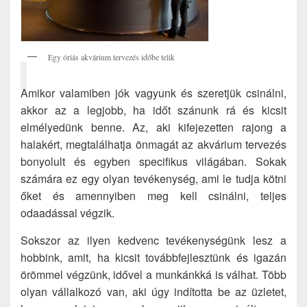
Egy óriás akvárium tervezés időbe telik
Amikor valamiben jók vagyunk és szeretjük csinálni,
akkor az a legjobb, ha időt szánunk rá és kicsit
elmélyedünk benne. Az, aki kifejezetten rajong a
halakért, megtalálhatja önmagát az akvárium tervezés
bonyolult és egyben specifikus világában. Sokak
számára ez egy olyan tevékenység, ami le tudja kötni
őket és amennyiben meg kell csinálni, teljes
odaadással végzik.
Sokszor az ilyen kedvenc tevékenységünk lesz a
hobbink, amit, ha kicsit továbbfejlesztünk és igazán
örömmel végzünk, idővel a munkánkká is válhat. Több
olyan vállalkozó van, aki úgy indította be az üzletet,