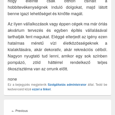
hogy eleinte csak otthon csinált a
hobbitevékenységnek induló dolgokat, majd látott
benne igazi lehetőséget és kinőtte magát.
Az ilyen vállalkozások vagy éppen cégek ma már óriás
akvárium tervezés és egyben építés vállalásával
tarthatják fent magukat.
Eléggé elterjedt az igény ezen
hatalmas méretű vízi életközösségeknek a
kialakítására, akár dekoratív, akár rekreációs célból.
Nagyon nyugtató tud lenni, amikor egy sok színben
pompázó, zöld háttérrel rendelkező teljes
ökoszisztéma van az orrunk előtt.
none
Ez a bejegyzés megjelenik
Szolgáltatás
administrator
által. Tedd be
kedvenceid közé
ezzel a linkel
.
Bejegyzés
navigáció
Previous
←
Previous