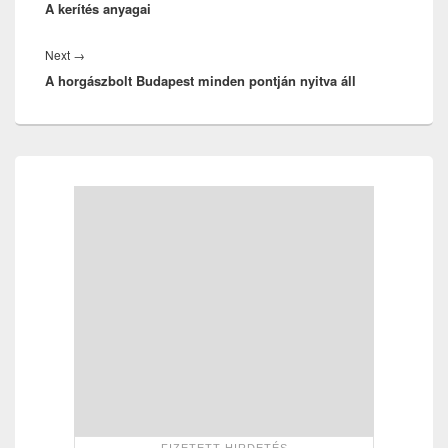
A kerítés anyagai
post:
Next
Next
→
A horgászbolt Budapest minden pontján nyitva áll
post:
Primary
Sidebar
Widget
Area