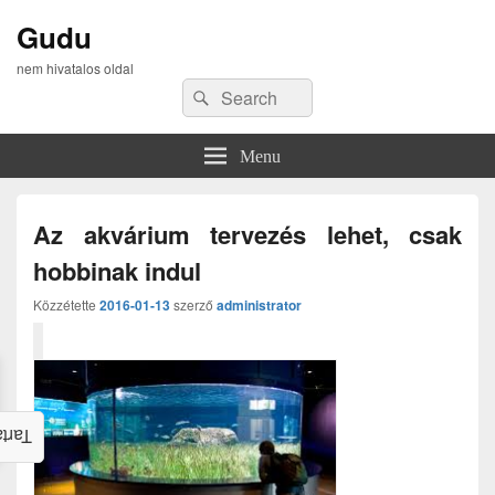
Gudu
nem hivatalos oldal
Search
Search
for:
Menu
Az akvárium tervezés lehet, csak
hobbinak indul
Közzétette
2016-01-13
szerző
administrator
alom