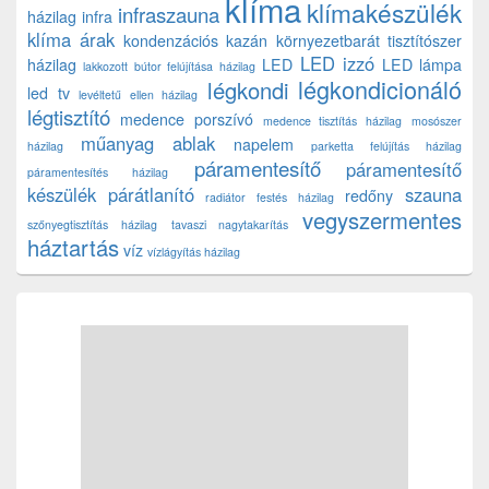
klíma
klímakészülék
infraszauna
házilag
infra
klíma árak
kondenzációs kazán
környezetbarát tisztítószer
LED izzó
házilag
LED
LED lámpa
lakkozott bútor felújítása házilag
légkondicionáló
légkondi
led tv
levéltetű ellen házilag
légtisztító
medence porszívó
medence tisztítás házilag
mosószer
műanyag ablak
napelem
házilag
parketta felújítás házilag
páramentesítő
páramentesítő
páramentesítés házilag
készülék
párátlanító
szauna
redőny
radiátor festés házilag
vegyszermentes
szőnyegtisztítás házilag
tavaszi nagytakarítás
háztartás
víz
vízlágyítás házilag