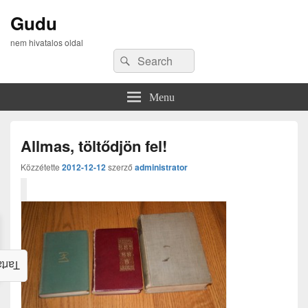
Gudu
nem hivatalos oldal
Search
Search
for:
Menu
Allmas, töltődjön fel!
Közzétette
2012-12-12
szerző
administrator
alom