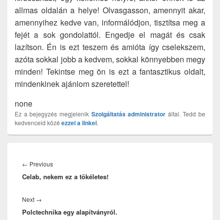
allmas oldalán a helye! Olvasgasson, amennyit akar,
amennyihez kedve van, informálódjon, tisztítsa meg a
fejét a sok gondolattól. Engedje el magát és csak
lazítson. Én is ezt teszem és amióta így cselekszem,
azóta sokkal jobb a kedvem, sokkal könnyebben megy
minden! Tekintse meg ön is ezt a fantasztikus oldalt,
mindenkinek ajánlom szeretettel!
none
Ez a bejegyzés megjelenik
Szolgáltatás
administrator
által. Tedd be
kedvenceid közé
ezzel a linkel
.
Bejegyzés
navigáció
Previous
←
Previous
Celab, nekem ez a tökéletes!
post:
Next
Next
→
Polctechnika egy alapítványról.
post: