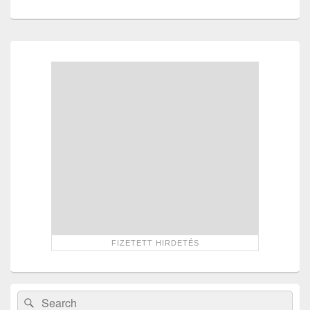
Primary
Sidebar
Widget
Area
Search
Search