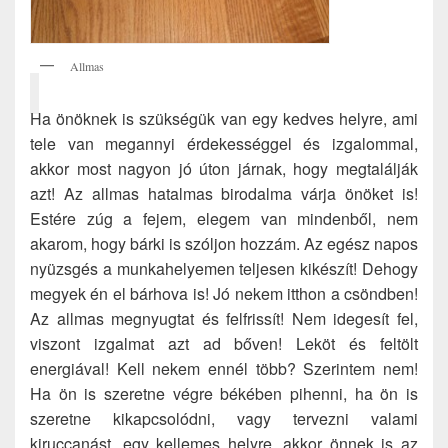
Allmas
Ha önöknek is szükségük van egy kedves helyre, ami
tele van megannyi érdekességgel és izgalommal,
akkor most nagyon jó úton járnak, hogy megtalálják
azt! Az allmas hatalmas birodalma várja önöket is!
Estére zúg a fejem, elegem van mindenből, nem
akarom, hogy bárki is szóljon hozzám. Az egész napos
nyüzsgés a munkahelyemen teljesen kikészít! Dehogy
megyek én el bárhova is! Jó nekem itthon a csöndben!
Az allmas megnyugtat és felfrissít! Nem idegesít fel,
viszont izgalmat azt ad bőven! Leköt és feltölt
energiával! Kell nekem ennél több? Szerintem nem!
Ha ön is szeretne végre békében pihenni, ha ön is
szeretne kikapcsolódni, vagy tervezni valami
kiruccanást, egy kellemes helyre, akkor önnek is az