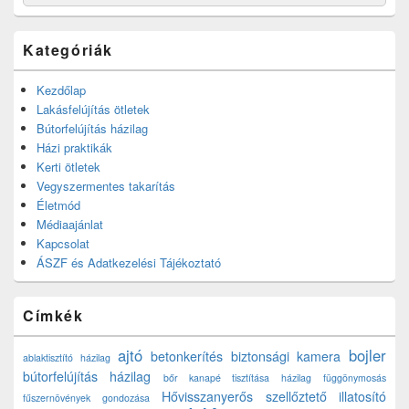
for:
Kategóriák
Kezdőlap
Lakásfelújítás ötletek
Bútorfelújítás házilag
Házi praktikák
Kerti ötletek
Vegyszermentes takarítás
Életmód
Médiaajánlat
Kapcsolat
ÁSZF és Adatkezelési Tájékoztató
Címkék
ajtó
bojler
betonkerítés
biztonsági kamera
ablaktisztító házilag
bútorfelújítás házilag
bőr kanapé tisztítása házilag
függönymosás
Hővisszanyerős szellőztető
illatosító
fűszernövények gondozása