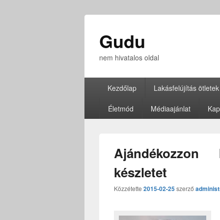
Gudu
nem hivatalos oldal
Elsődleges
Kezdőlap
Lakásfelújítás ötletek
menü
Életmód
Médiaajánlat
Kap
Ajándékozzon 
készletet
Közzétette
2015-02-25
szerző
administ