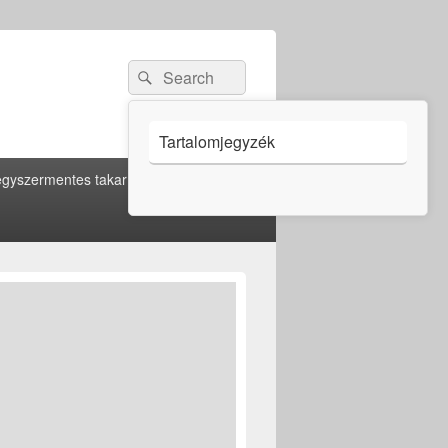
Search
Search
for:
Tartalomjegyzék
gyszermentes takarítás