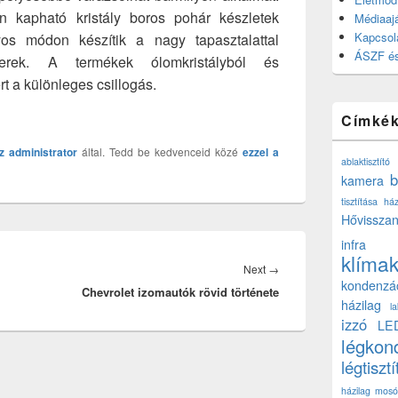
n kapható kristály boros pohár készletek
Médiaajá
Kapcsol
s módon készítik a nagy tapasztalattal
ÁSZF és
erek. A termékek ólomkristályból és
rt a különleges csillogás.
Címké
z
administrator
által. Tedd be kedvenceid közé
ezzel a
ablaktisztító
b
kamera
tisztítása ház
Hővisszan
infra
klíma
Next
Next
→
kondenzá
Chevrolet izomautók rövid története
post:
házilag
l
izzó
LE
légkon
légtisztí
házilag
mosó