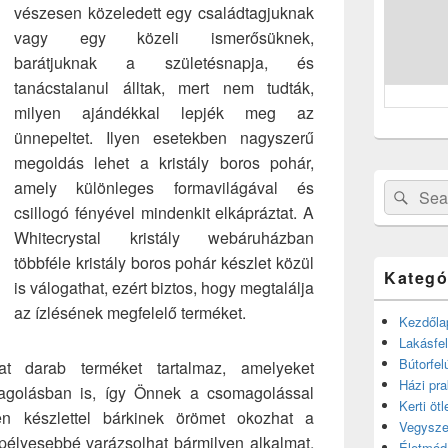
vészesen közeledett egy családtagjuknak
vagy egy közeli ismerősüknek,
barátjuknak a születésnapja, és
tanácstalanul álltak, mert nem tudták,
milyen ajándékkal lepjék meg az
ünnepeltet. Ilyen esetekben nagyszerű
megoldás lehet a kristály boros pohár,
amely különleges formavilágával és
Search
Sear
csillogó fényével mindenkit elkápráztat. A
for:
Whitecrystal kristály webáruházban
többféle kristály boros pohár készlet közül
Kategó
is válogathat, ezért biztos, hogy megtalálja
az ízlésének megfelelő terméket.
Kezdőla
Lakásfel
Bútorfel
t darab terméket tartalmaz, amelyeket
Házi pra
agolásban is, így Önnek a csomagolással
Kerti ötl
en készlettel bárkinek örömet okozhat a
Vegysze
élyesebbé varázsolhat bármilyen alkalmat.
Életmód