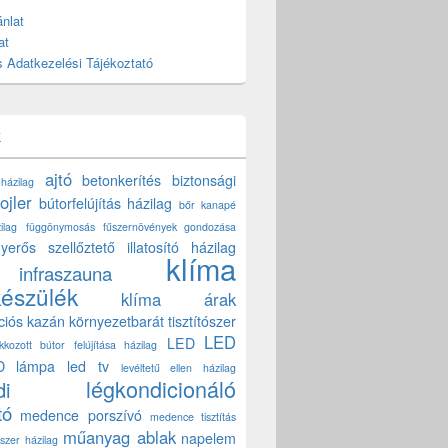
nlat
at
 Adatkezelési Tájékoztató
k
ajtó
betonkerítés
biztonsági
 házilag
ojler
bútorfelújítás házilag
bőr kanapé
ilag
függönymosás
fűszernövények gondozása
yerős szellőztető
illatosító házilag
klíma
infraszauna
készülék
klíma árak
ciós kazán
környezetbarát tisztítószer
LED
LED
akkozott bútor felújítása házilag
D lámpa
led tv
levéltetű ellen házilag
légkondicionáló
di
tó
medence porszívó
medence tisztítás
műanyag ablak
napelem
szer házilag