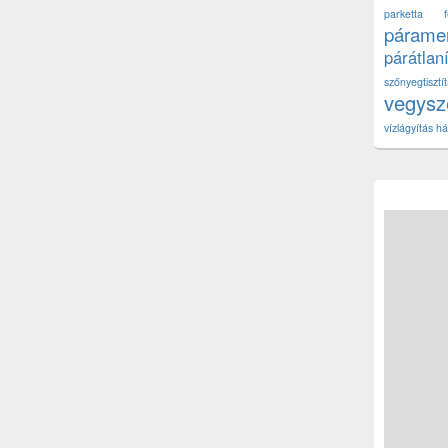
parketta fe
páramen
párátlan
szőnyegtisz
vegys
vízlágyítás há