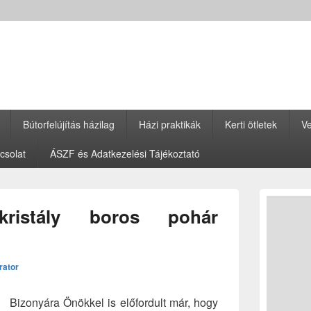
Bútorfelújítás házilag
Házi praktikák
Kerti ötletek
Ve
csolat
ÁSZF és Adatkezelési Tájékoztató
Primary
Sidebar
kristály boros pohár
Widget
Area
rator
Bizonyára Önökkel is előfordult már, hogy