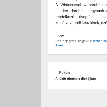
A Whitecrystal webáruházba
minden darabját hagyományo
rendelkező üvegfújó mest
kristályüvegből készülnek, ezé
none
Ez a bejegyzés megjelenik
Webáruhá
linkel
.
Bejegyzés
navigáció
Previous
←
Previous
A tükör története dióhéjban
post: