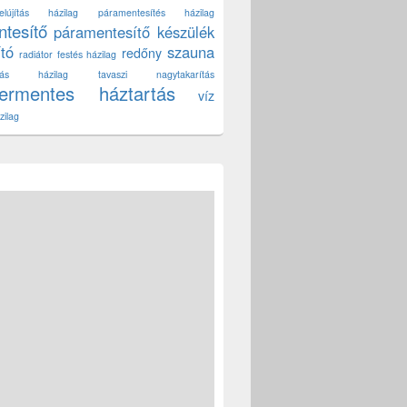
lújítás házilag
páramentesítés házilag
tesítő
páramentesítő készülék
ító
szauna
redőny
radiátor festés házilag
títás házilag
tavaszi nagytakarítás
zermentes háztartás
víz
zilag