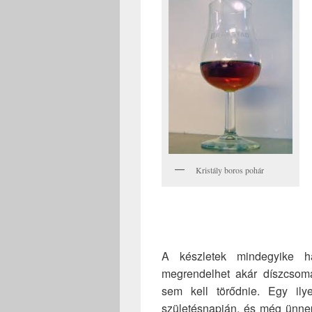
Kristály boros pohár
A készletek mindegyike ha
megrendelhet akár díszcsom
sem kell törődnie. Egy ily
születésnapján, és még ünnep