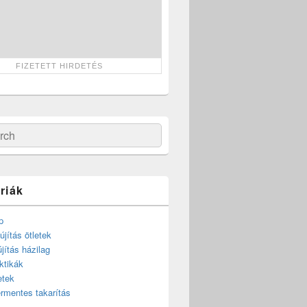
ch
riák
p
újítás ötletek
újítás házilag
ktikák
etek
rmentes takarítás