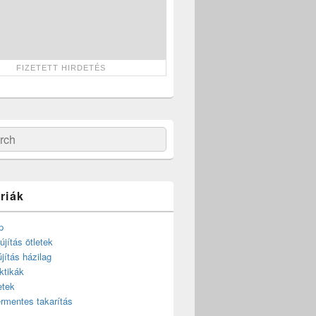
ch
riák
p
újítás ötletek
újítás házilag
ktikák
etek
rmentes takarítás