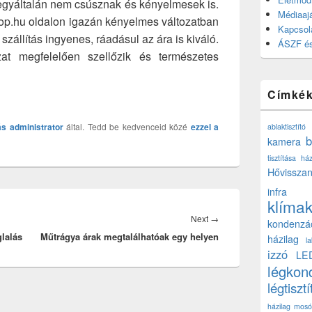
 egyáltalán nem csúsznak és kényelmesek is.
Médiaajá
p.hu oldalon igazán kényelmes változatban
Kapcsol
szállítás ingyenes, ráadásul az ára is kiváló.
ÁSZF és
t megfelelően szellőzik és természetes
Címké
ás
administrator
által. Tedd be kedvenceid közé
ezzel a
ablaktisztító
b
kamera
tisztítása ház
Hővisszan
infra
klíma
Next
Next
→
kondenzá
glalás
Műtrágya árak megtalálhatóak egy helyen
post:
házilag
l
izzó
LE
légkon
légtisztí
házilag
mosó