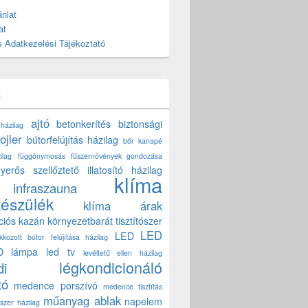
nlat
at
 Adatkezelési Tájékoztató
k
ajtó
betonkerítés
biztonsági
 házilag
ojler
bútorfelújítás házilag
bőr kanapé
ilag
függönymosás
fűszernövények gondozása
yerős szellőztető
illatosító házilag
klíma
infraszauna
készülék
klíma árak
ciós kazán
környezetbarát tisztítószer
LED
LED
akkozott bútor felújítása házilag
D lámpa
led tv
levéltetű ellen házilag
légkondicionáló
di
tó
medence porszívó
medence tisztítás
műanyag ablak
napelem
szer házilag