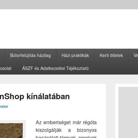
Bútorfelújítás házilag
Házi praktikák
Kerti ötletek
Ve
csolat
ÁSZF és Adatkezelési Tájékoztató
Primary
Sidebar
nShop kínálatában
Widget
Area
rator
Az emberiséget már régóta
kiszolgálják a bizonyos
használati tárgyak, amelyek