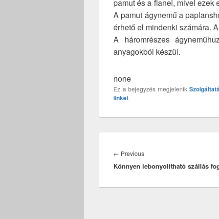
pamut és a flanel, mivel ezek
A pamut ágynemű a paplansho
érhető el mindenki számára. A 
A háromrészes ágyneműhuza
anyagokból készül.
none
Ez a bejegyzés megjelenik
Szolgáltat
linkel
.
Bejegyzés
navigáció
Previous
←
Previous
Könnyen lebonyolítható szállás fo
post: