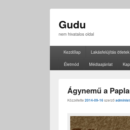
Gudu
nem hivatalos oldal
Elsődleges
Kezdőlap
Lakásfelújítás ötletek
menü
Életmód
Médiaajánlat
Kap
Ágynemű a Papla
Közzétette
2014-09-16
szerző
administ