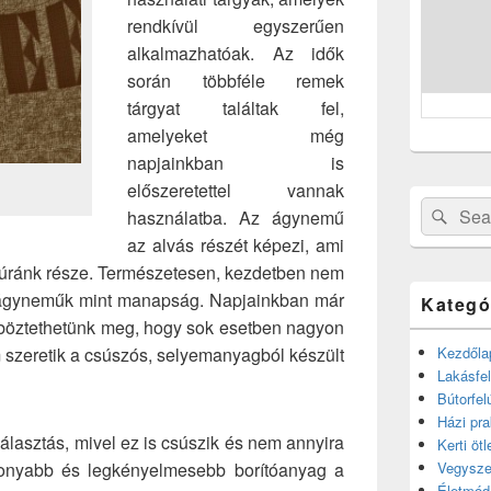
rendkívül egyszerűen
alkalmazhatóak. Az idők
során többféle remek
tárgyat találtak fel,
amelyeket még
napjainkban is
előszeretettel vannak
Search
Sear
használatba. Az ágynemű
for:
az alvás részét képezi, ami
ltúránk része. Természetesen, kezdetben nem
 ágyneműk mint manapság. Napjainkban már
Kategó
böztethetünk meg, hogy sok esetben nagyon
 szeretik a csúszós, selyemanyagból készült
Kezdőla
Lakásfel
Bútorfel
Házi pra
lasztás, mivel ez is csúszik és nem annyira
Kerti ötl
konyabb és legkényelmesebb borítóanyag a
Vegysze
Életmód