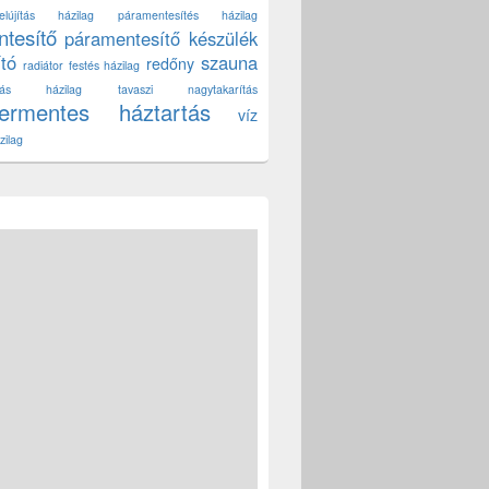
lújítás házilag
páramentesítés házilag
tesítő
páramentesítő készülék
ító
szauna
redőny
radiátor festés házilag
títás házilag
tavaszi nagytakarítás
zermentes háztartás
víz
zilag