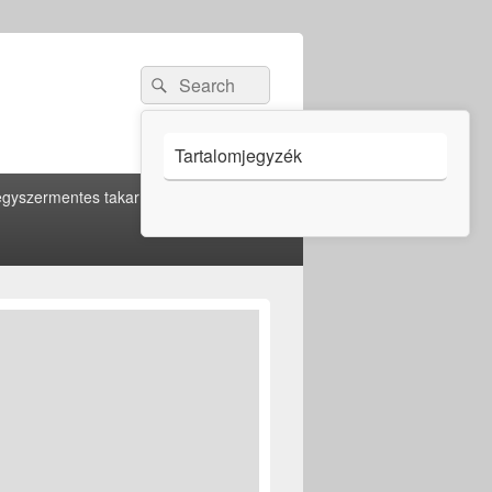
Search
Search
for:
Tartalomjegyzék
gyszermentes takarítás