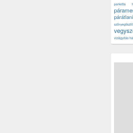
parketta fe
páramen
párátlan
szőnyegtisz
vegys
vízlágyítás há