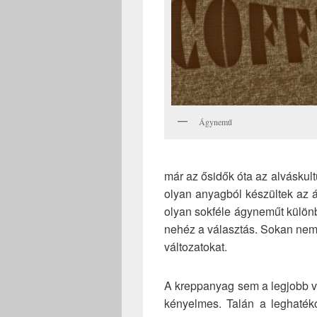
Ágynemű
már az ősidők óta az alvásku
olyan anyagból készültek az
olyan sokféle ágyneműt külön
nehéz a választás. Sokan nem
változatokat.
A kreppanyag sem a legjobb vá
kényelmes. Talán a leghaté