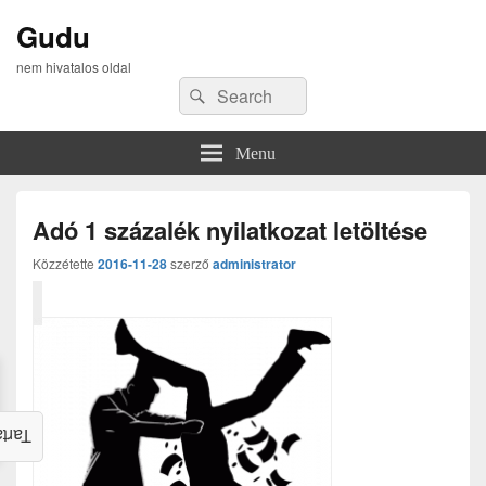
Gudu
nem hivatalos oldal
Search
Search
for:
Menu
Adó 1 százalék nyilatkozat letöltése
Közzétette
2016-11-28
szerző
administrator
alom