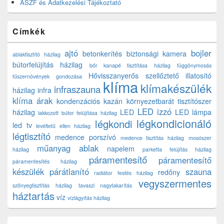
ÁSZF és Adatkezelési Tájékoztató
Címkék
ajtó
bojler
betonkerítés
biztonsági kamera
ablaktisztító házilag
bútorfelújítás házilag
bőr kanapé tisztítása házilag
függönymosás
Hővisszanyerős szellőztető
illatosító
fűszernövények gondozása
klíma
klímakészülék
infraszauna
házilag
infra
klíma árak
kondenzációs kazán
környezetbarát tisztítószer
LED izzó
házilag
LED
LED lámpa
lakkozott bútor felújítása házilag
légkondicionáló
légkondi
led tv
levéltetű ellen házilag
légtisztító
medence porszívó
medence tisztítás házilag
mosószer
műanyag ablak
napelem
házilag
parketta felújítás házilag
páramentesítő
páramentesítő
páramentesítés házilag
készülék
párátlanító
szauna
redőny
radiátor festés házilag
vegyszermentes
szőnyegtisztítás házilag
tavaszi nagytakarítás
háztartás
víz
vízlágyítás házilag