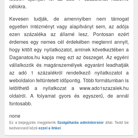
célokra.
Kevesen tudják, de amennyiben nem támogat
egyetlen intézményt vagy alapítványt sem, az adója
ezen százaléka az államé lesz. Pontosan ezért
érdemes egy nemes cél érdekében megtenni annyit,
hogy kitölt egy nyilatkozatot, aminek következtében a
Daganatos.hu kapja meg ezt az összeget. Az egyéni
vállalkozók és magánszemélyek egyaránt leadhatják
az adó 1 százalékról rendelkező nyilatkozatot a
weboldalon feltüntetett időpontig. Több formátumban is
letölthető a nyilatkozat a www.ado1szazalek.hu
oldalról. A folyamat gyors és egyszerű, de annál
fontosabb.
none
Ez a bejegyzés megjelenik
Szolgáltatás
administrator
által. Tedd be
kedvenceid közé
ezzel a linkel
.