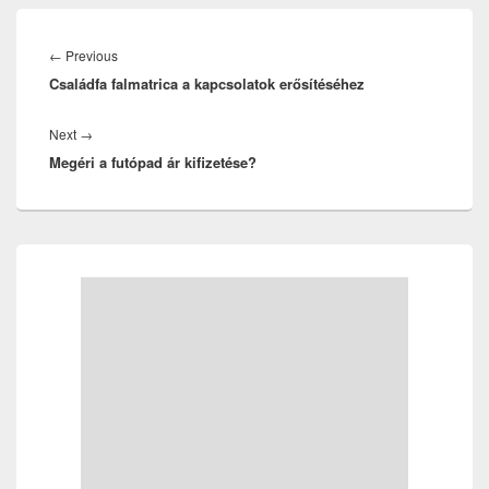
Bejegyzés
navigáció
Previous
←
Previous
Családfa falmatrica a kapcsolatok erősítéséhez
post:
Next
Next
→
Megéri a futópad ár kifizetése?
post:
Primary
Sidebar
Widget
Area