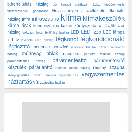
bútorfelújítás házilag
bőr kanapé tisztítása házilag
függönymosás
Hővisszanyerős szellőztető
illatosító
fűszernövények gondozása
klíma
klímakészülék
infraszauna
házilag
infra
klíma árak
kondenzációs kazán
környezetbarát tisztítószer
LED izzó
házilag
LED
LED lámpa
lakkozott bútor felújítása házilag
légkondicionáló
légkondi
led tv
levéltetű ellen házilag
légtisztító
medence porszívó
medence tisztítás házilag
mosószer
műanyag ablak
napelem
házilag
parketta felújítás házilag
páramentesítő
páramentesítő
páramentesítés házilag
készülék
párátlanító
szauna
redőny
radiátor festés házilag
vegyszermentes
szőnyegtisztítás házilag
tavaszi nagytakarítás
háztartás
víz
vízlágyítás házilag