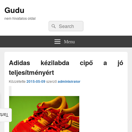
Gudu
nem hivatalos oldal
Search
Search
for:
Menu
Adidas kézilabda cipő a jó
teljesítményért
Közzétette
2015-05-09
szerző
administrator
alom