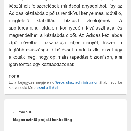
készülnek felszerelések minőségi anyagokból, így az
Adidas kézilabda cipő is rendkívül kényelmes, időtálló,
megfelelő stabilitást biztosít viselőjének. A
sportdream.hu oldalon könnyedén kiválaszthatja és
megrendelheti a kézilabda cipőt. Az Adidas kézilabda
cipő növelheti használója teljesítményét, hiszen a
legtöbb csúszásgátló béléssel rendelkezik, mivel úgy
alkották meg, hogy optimális tapadást biztosítson, ami
igen fontos egy kézilabdázónak.
none
Ez a bejegyzés megjelenik
Webáruház
administrator
által. Tedd be
kedvenceid közé
ezzel a linkel
.
Bejegyzés
navigáció
Previous
←
Previous
Magas szintű projekt-kontrolling
post: