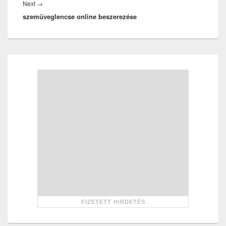
Next
Next
→
szemüveglencse online beszerezése
post:
Primary
Sidebar
Widget
Area