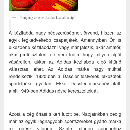
Rengeteg érdekes Adidas kézilabda cipő
A kézilabda nagy népszerűségnek örvend, hiszen az
egyik legkedveltebb csapatjáték. Amennyiben Ön is
elkezdene kézilabdázni vagy már játszik, akár amatőr,
akár profi szinten, de nem tudja, hogy milyen cipőt
vásároljon, akkor az Adidas kézilabda cipő kitűnő
választás lehet. Az Adidas márka nagy múlttal
rendelkezik, 1920-ban a Dassler testvérek elkezdtek
sportcipőket gyártani. Ekkor Dassler márkanév alatt,
amit 1949-ben Adidas névre kereszteltek át.
Azóta a cég óriási sikert futott be. Napjainkban pedig
már az egyik legnagyobb sportszereket gyártó márka
az egész világon. Szinte minden sportághoz