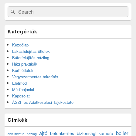
Search
Search
for:
Kategóriák
Kezdőlap
Lakásfelújítás ötletek
Bútorfelújítás házilag
Házi praktikák
Kerti ötletek
Vegyszermentes takarítás
Életmód
Médiaajánlat
Kapcsolat
ÁSZF és Adatkezelési Tájékoztató
Címkék
ajtó
bojler
betonkerítés
biztonsági kamera
ablaktisztító házilag