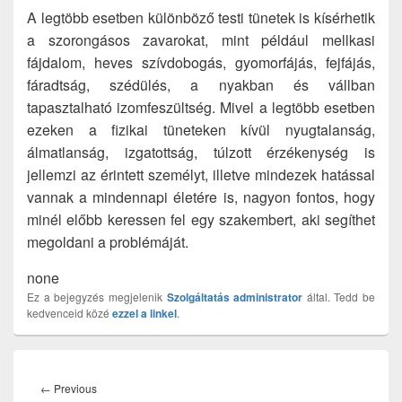
A legtöbb esetben különböző testi tünetek is kísérhetik
a szorongásos zavarokat, mint például mellkasi
fájdalom, heves szívdobogás, gyomorfájás, fejfájás,
fáradtság, szédülés, a nyakban és vállban
tapasztalható izomfeszültség. Mivel a legtöbb esetben
ezeken a fizikai tüneteken kívül nyugtalanság,
álmatlanság, izgatottság, túlzott érzékenység is
jellemzi az érintett személyt, illetve mindezek hatással
vannak a mindennapi életére is, nagyon fontos, hogy
minél előbb keressen fel egy szakembert, aki segíthet
megoldani a problémáját.
none
Ez a bejegyzés megjelenik
Szolgáltatás
administrator
által. Tedd be
kedvenceid közé
ezzel a linkel
.
Bejegyzés
navigáció
Previous
←
Previous