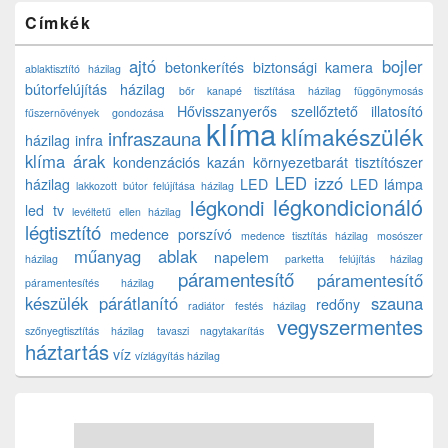
Címkék
ajtó
bojler
betonkerítés
biztonsági kamera
ablaktisztító házilag
bútorfelújítás házilag
bőr kanapé tisztítása házilag
függönymosás
Hővisszanyerős szellőztető
illatosító
fűszernövények gondozása
klíma
klímakészülék
infraszauna
házilag
infra
klíma árak
kondenzációs kazán
környezetbarát tisztítószer
LED izzó
házilag
LED
LED lámpa
lakkozott bútor felújítása házilag
légkondicionáló
légkondi
led tv
levéltetű ellen házilag
légtisztító
medence porszívó
medence tisztítás házilag
mosószer
műanyag ablak
napelem
házilag
parketta felújítás házilag
páramentesítő
páramentesítő
páramentesítés házilag
készülék
párátlanító
szauna
redőny
radiátor festés házilag
vegyszermentes
szőnyegtisztítás házilag
tavaszi nagytakarítás
háztartás
víz
vízlágyítás házilag