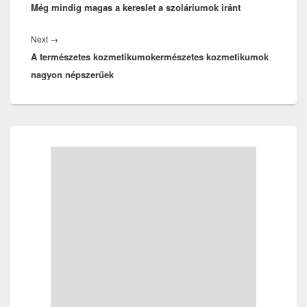
Még mindig magas a kereslet a szoláriumok iránt
post:
Next
Next
→
A természetes kozmetikumokermészetes kozmetikumok
post:
nagyon népszerűek
Primary
Sidebar
Widget
Area