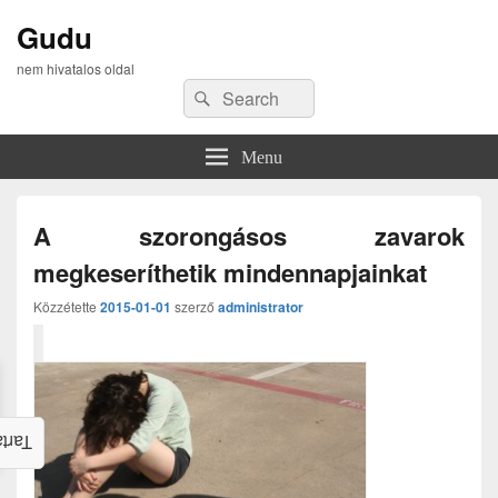
Gudu
nem hivatalos oldal
Search
Search
for:
Menu
A szorongásos zavarok
megkeseríthetik mindennapjainkat
Közzétette
2015-01-01
szerző
administrator
alom