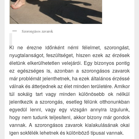
Szorongásos zavarok
Ki ne érezne időnként némi félelmet, szorongást,
nyugtalanságot, feszültséget, hiszen ezek az érzések
életünk elkerülhetetlen velejárói. Egy bizonyos pontig
ez egészséges is, azonban a szorongásos zavarok
már problémát jelenthetnek, ha ezek általános érzéssé
válnak és átterjednek az élet minden területére. Amikor
túl sokáig tart vagy minden különösebb ok nélkül
jelentkezik a szorongás, esetleg félünk otthonunkban
egyedül lenni, vagy egy vizsgán annyira izgulunk,
hogy nem tudunk teljesíteni, akkor bizony már gondok
vannak. A szorongásos zavarok kialakulásának okai
igen sokfélék lehetnek és különböző típusai vannak.