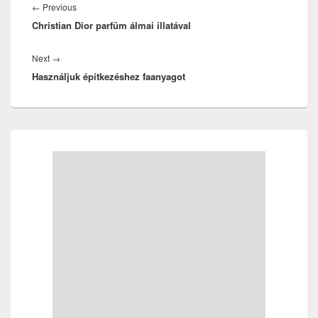
navigáció
Previous
←
Previous
Christian Dior parfüm álmai illatával
post:
Next
Next
→
Használjuk építkezéshez faanyagot
post:
Primary
Sidebar
Widget
Area