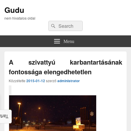
Gudu
nem hivatalos oldal
Search
Search
for:
Menu
A szivattyú karbantartásának
fontossága elengedhetetlen
Közzétette
2015-01-12
szerző
administrator
alom