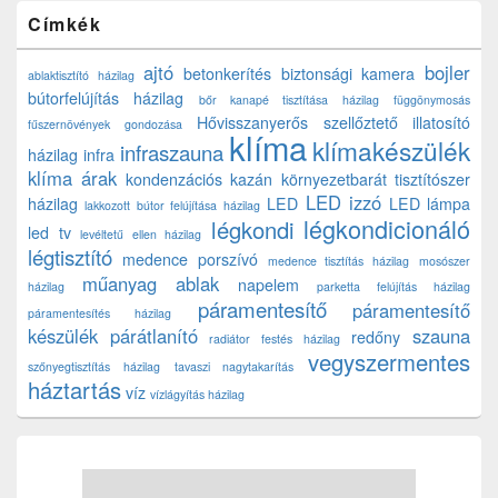
Címkék
ajtó
bojler
betonkerítés
biztonsági kamera
ablaktisztító házilag
bútorfelújítás házilag
bőr kanapé tisztítása házilag
függönymosás
Hővisszanyerős szellőztető
illatosító
fűszernövények gondozása
klíma
klímakészülék
infraszauna
házilag
infra
klíma árak
kondenzációs kazán
környezetbarát tisztítószer
LED izzó
házilag
LED
LED lámpa
lakkozott bútor felújítása házilag
légkondicionáló
légkondi
led tv
levéltetű ellen házilag
légtisztító
medence porszívó
medence tisztítás házilag
mosószer
műanyag ablak
napelem
házilag
parketta felújítás házilag
páramentesítő
páramentesítő
páramentesítés házilag
készülék
párátlanító
szauna
redőny
radiátor festés házilag
vegyszermentes
szőnyegtisztítás házilag
tavaszi nagytakarítás
háztartás
víz
vízlágyítás házilag