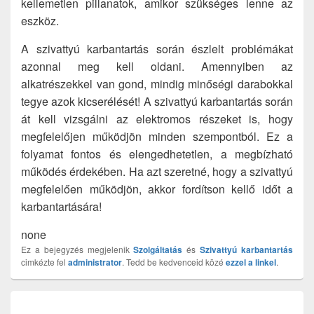
kellemetlen pillanatok, amikor szükséges lenne az
eszköz.
A szivattyú karbantartás során észlelt problémákat
azonnal meg kell oldani. Amennyiben az
alkatrészekkel van gond, mindig minőségi darabokkal
tegye azok kicserélését! A szivattyú karbantartás során
át kell vizsgálni az elektromos részeket is, hogy
megfelelőjen működjön minden szempontból. Ez a
folyamat fontos és elengedhetetlen, a megbízható
működés érdekében. Ha azt szeretné, hogy a szivattyú
megfelelően működjön, akkor fordítson kellő időt a
karbantartására!
none
Ez a bejegyzés megjelenik
Szolgáltatás
és
Szivattyú karbantartás
cimkézte fel
administrator
. Tedd be kedvenceid közé
ezzel a linkel
.
Bejegyzés