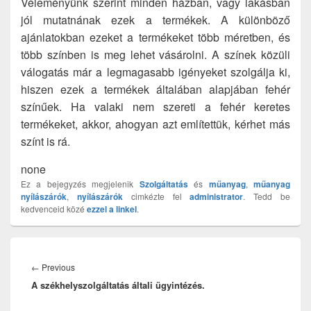
Véleményünk szerint minden házban, vagy lakásban
jól mutatnának ezek a termékek. A különböző
ajánlatokban ezeket a termékeket több méretben, és
több színben is meg lehet vásárolni. A színek közüli
válogatás már a legmagasabb igényeket szolgálja ki,
hiszen ezek a termékek általában alapjában fehér
színűek. Ha valaki nem szereti a fehér keretes
termékeket, akkor, ahogyan azt említettük, kérhet más
színt is rá.
none
Ez a bejegyzés megjelenik
Szolgáltatás
és
műanyag
,
műanyag
nyílászárók
,
nyílászárók
cimkézte fel
administrator
. Tedd be
kedvenceid közé
ezzel a linkel
.
Bejegyzés
navigáció
Previous
←
Previous
A székhelyszolgáltatás általi ügyintézés.
post: