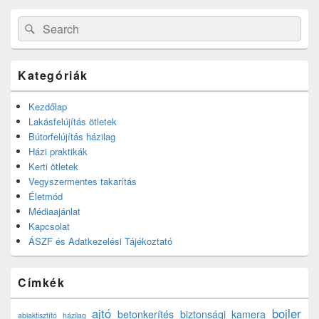
Search
Search
for:
Kategóriák
Kezdőlap
Lakásfelújítás ötletek
Bútorfelújítás házilag
Házi praktikák
Kerti ötletek
Vegyszermentes takarítás
Életmód
Médiaajánlat
Kapcsolat
ÁSZF és Adatkezelési Tájékoztató
Címkék
ajtó
bojler
betonkerítés
biztonsági kamera
ablaktisztító házilag