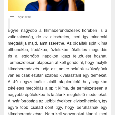
Split klíma
Egyre nagyobb a klímaberendezések körében is a
változatosság, de ez dicséretes, mert így mindenki
megtalálja majd, amit szeretne. Az oldalfali split klíma
otthonokba, irodákba, üzletekbe tökéletes megoldás
és a legforróbb napokon igazi felüdülést hozhat.
Természetesen alaposan át kell gondolni, hogy melyik
klímaberendezés tudja azt, amire nekünk szükségünk
van és csak ezután szabad kiválasztani egy terméket.
A 40 négyzetméter alatti alapterületű helyiségekbe
tökéletes megoldás a split klíma, de természetesen a
nagyobb épületekbe is találunk megfelelő modelleket.
A nyár forrósága az utóbbi években elviselhetetlen, így
egyre több család dönt úgy, hogy beruháznak egy
klímaberendezésre. Nem kell vagyonokat kiadni, mert