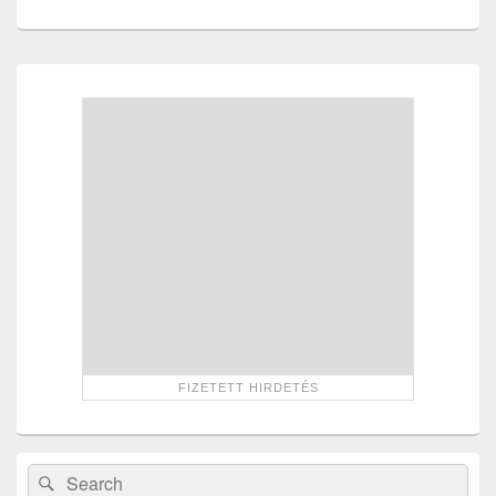
Primary
Sidebar
Widget
Area
Search
Search