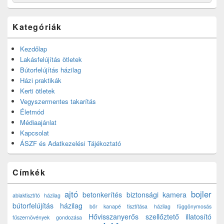
for:
Kategóriák
Kezdőlap
Lakásfelújítás ötletek
Bútorfelújítás házilag
Házi praktikák
Kerti ötletek
Vegyszermentes takarítás
Életmód
Médiaajánlat
Kapcsolat
ÁSZF és Adatkezelési Tájékoztató
Címkék
ajtó
bojler
betonkerítés
biztonsági kamera
ablaktisztító házilag
bútorfelújítás házilag
bőr kanapé tisztítása házilag
függönymosás
Hővisszanyerős szellőztető
illatosító
fűszernövények gondozása