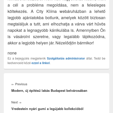
a cél a probléma megoldása, nem a felesleges
költekezés. A City Klíma webáruházban a lehető
legjobb ajánlatokba botlunk, amelyek között biztosan
megtaláljuk a tutit, ami elhozhatja a várva várt hűvös
napokat a legnagyobb kánikulába is. Amennyiben Ön
is vásárolni szeretne, vagy legalább tájékozódna,
akkor a legjobb helyen jár. Nézelődjön bármikor!
none
Ez a bejegyzés megjelenik
Szolgáltatás
administrator
által. Tedd be
kedvenceid közé
ezzel a linkel
.
Bejegyzés
navigáció
Previous
←
Previous
Modern, új építésű lakás Budapest belvárosában
post:
Next
Next
→
Vredestein nyári gumi a legújabb kollekcióból
post: