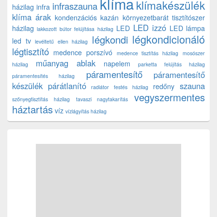
klíma
klímakészülék
infraszauna
házilag
infra
klíma árak
kondenzációs kazán
környezetbarát tisztítószer
LED izzó
házilag
LED
LED lámpa
lakkozott bútor felújítása házilag
légkondicionáló
légkondi
led tv
levéltetű ellen házilag
légtisztító
medence porszívó
medence tisztítás házilag
mosószer
műanyag ablak
napelem
házilag
parketta felújítás házilag
páramentesítő
páramentesítő
páramentesítés házilag
készülék
párátlanító
szauna
redőny
radiátor festés házilag
vegyszermentes
szőnyegtisztítás házilag
tavaszi nagytakarítás
háztartás
víz
vízlágyítás házilag