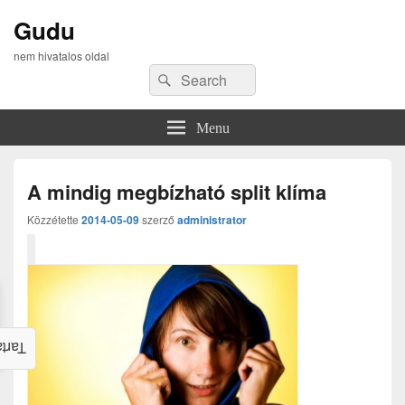
Gudu
nem hivatalos oldal
Search
Search
for:
Menu
A mindig megbízható split klíma
Közzétette
2014-05-09
szerző
administrator
alom