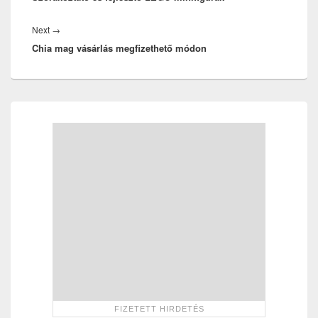
Next
Next
→
Chia mag vásárlás megfizethető módon
post:
Primary
Sidebar
Widget
Area