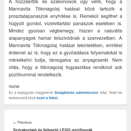
A hozzáértők és szakorvosok úgy vélik, hogy a
Mannavita Tökmagolaj hatásai közé tartozik a
prosztatapanaszok enyhítése is. Remekül segíthet a
húgyúti gondot, vizelettartási panaszok esetében is.
Mindez gyorsan végbemegy, hiszen a naturális
alapanyagok hamar felszívódnak a szervezetben. A
Mannavita Tökmagolaj hatásai tekintetében, említést
érdemel az is, hogy ez a gyulladásos folyamatokat is
mérsékelni tudja, támogatva az anyagcserét. Nem
vitás, hogy a tökmagolaj fogyasztása rendkívül sok
pozitívummal rendelkezik.
none
Ez a bejegyzés megjelenik
Szolgáltatás
administrator
által. Tedd be
kedvenceid közé
ezzel a linkel
.
Bejegyzés
navigáció
Previous
←
Previous
Szórakoztató és fejlesztő LEGO minifigurák
post: