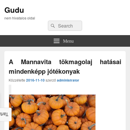
Gudu
nem hivatalos oldal
Search
Search
for:
Menu
A Mannavita tökmagolaj hatásai
mindenképp jótékonyak
Közzétette
2016-11-10
szerző
administrator
alom