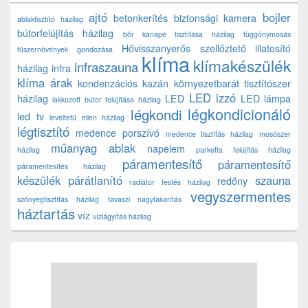
ajtó
bojler
betonkerítés
biztonsági kamera
ablaktisztító házilag
bútorfelújítás házilag
bőr kanapé tisztítása házilag
függönymosás
Hővisszanyerős szellőztető
illatosító
fűszernövények gondozása
klíma
klímakészülék
infraszauna
házilag
infra
klíma árak
kondenzációs kazán
környezetbarát tisztítószer
LED izzó
házilag
LED
LED lámpa
lakkozott bútor felújítása házilag
légkondicionáló
légkondi
led tv
levéltetű ellen házilag
légtisztító
medence porszívó
medence tisztítás házilag
mosószer
műanyag ablak
napelem
házilag
parketta felújítás házilag
páramentesítő
páramentesítő
páramentesítés házilag
készülék
párátlanító
szauna
redőny
radiátor festés házilag
vegyszermentes
szőnyegtisztítás házilag
tavaszi nagytakarítás
háztartás
víz
vízlágyítás házilag