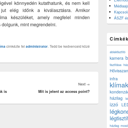
tségével könnyedén kutathatunk, és nem kell
Médiaajá
jut elég időnk a kiválasztásra. Amikor
Kapcsol
líma készüléket, amely megfelel minden
ÁSZF és
 dolgunk, mint megrendelni.
Címké
líma
cimkézte fel
administrator
. Tedd be kedvenceid közé
ablaktisztító
b
kamera
tisztítása ház
Hővisszan
infra
klíma
Next
Next
→
k is
Mit is jelent az access point?
post:
kondenzá
házilag
l
izzó
LE
légkon
légtisztí
házilag
mosó