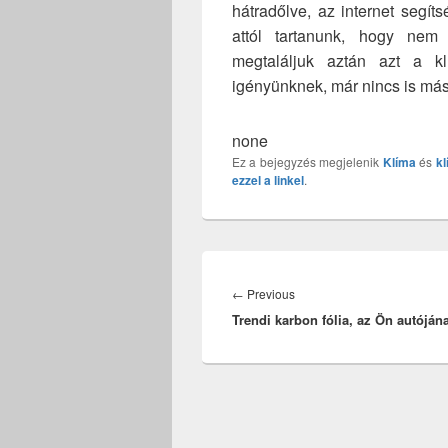
hátradőlve, az internet segí
attól tartanunk, hogy nem 
megtaláljuk aztán azt a k
igényünknek, már nincs is más
none
Ez a bejegyzés megjelenik
Klíma
és
k
ezzel a linkel
.
Bejegyzés
navigáció
Previous
←
Previous
Trendi karbon fólia, az Ön autójána
post: