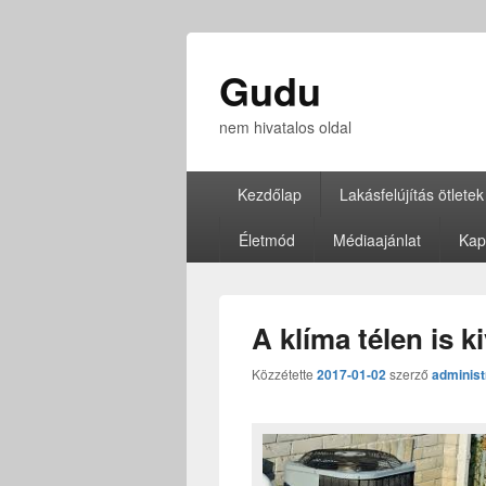
Gudu
nem hivatalos oldal
Elsődleges
Kezdőlap
Lakásfelújítás ötletek
menü
Életmód
Médiaajánlat
Kap
A klíma télen is k
Közzétette
2017-01-02
szerző
administ