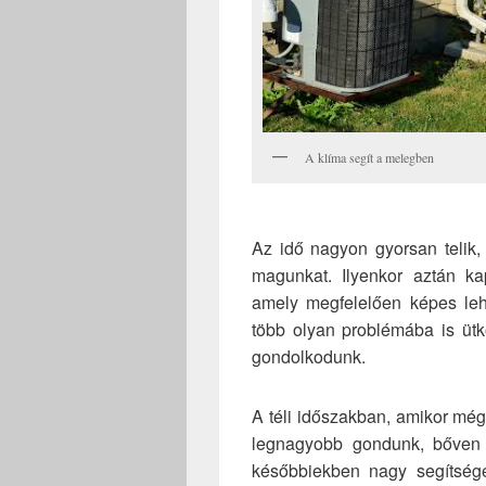
A klíma segít a melegben
Az idő nagyon gyorsan telik, 
magunkat. Ilyenkor aztán ka
amely megfelelően képes le
több olyan problémába is ütk
gondolkodunk.
A téli időszakban, amikor mé
legnagyobb gondunk, bőven 
későbbiekben nagy segítség