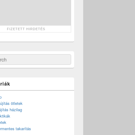
ch
riák
p
újítás ötletek
újítás házilag
ktikák
etek
rmentes takarítás