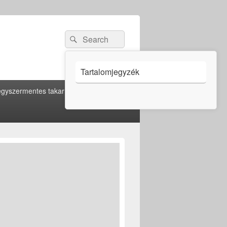
Search
Search
for:
Tartalomjegyzék
gyszermentes takarítás