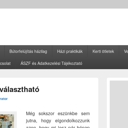
Bútorfelújítás házilag
Házi praktikák
Kerti ötletek
Ve
csolat
ÁSZF és Adatkezelési Tájékoztató
Primary
Sidebar
iválasztható
Widget
Area
rator
Még sokszor eszünkbe sem
jutna, hogy elgondolkozzunk
azon, hogy mi lesz pár hónap