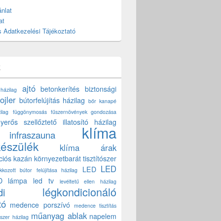
nlat
at
 Adatkezelési Tájékoztató
k
ajtó
betonkerítés
biztonsági
 házilag
ojler
bútorfelújítás házilag
bőr kanapé
ilag
függönymosás
fűszernövények gondozása
yerős szellőztető
illatosító házilag
klíma
infraszauna
készülék
klíma árak
ciós kazán
környezetbarát tisztítószer
LED
LED
akkozott bútor felújítása házilag
D lámpa
led tv
levéltetű ellen házilag
légkondicionáló
di
tó
medence porszívó
medence tisztítás
műanyag ablak
napelem
szer házilag