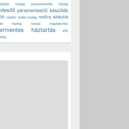
lújítás házilag
páramentesítés házilag
tesítő
páramentesítő készülék
ító
szauna
redőny
radiátor festés házilag
títás házilag
tavaszi nagytakarítás
zermentes háztartás
víz
zilag