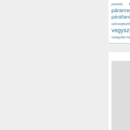
parketta fe
páramen
párátlan
szőnyegtisz
vegys
vízlágyítás há