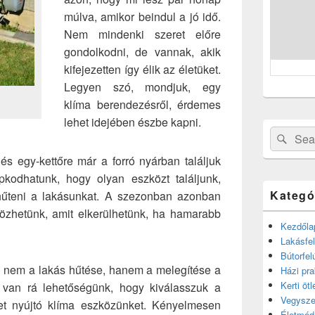
múlva, amikor beindul a jó idő.
Nem mindenki szeret előre
gondolkodni, de vannak, akik
kifejezetten így élik az életüket.
Legyen szó, mondjuk, egy
klíma berendezésről, érdemes
lehet idejében észbe kapni.
Search
Sear
for:
és egy-kettőre már a forró nyárban találjuk
pkodhatunk, hogy olyan eszközt találjunk,
Kategó
hűteni a lakásunkat. A szezonban azonban
özhetünk, amit elkerülhetünk, ha hamarabb
Kezdőla
Lakásfel
Bútorfel
g nem a lakás hűtése, hanem a melegítése a
Házi pra
Kerti ötl
van rá lehetőségünk, hogy kiválasszuk a
Vegysze
et nyújtó klíma eszközünket. Kényelmesen
Életmód