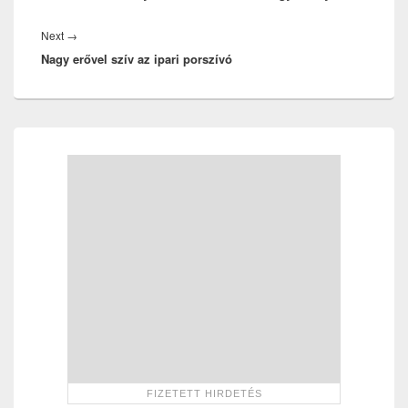
Next
Next
→
Nagy erővel szív az ipari porszívó
post:
Primary
Sidebar
Widget
Area