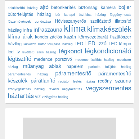
ajtó
bojler
betonkerítés
biztonsági kamera
ablaktisztító házilag
bútorfelújítás házilag
bőr kanapé tisztítása házilag
függönymosás
Hővisszanyerős szellőztető
illatosító
fűszernövények gondozása
klíma
klímakészülék
infraszauna
házilag
infra
klíma árak
kondenzációs kazán
környezetbarát tisztítószer
LED izzó
házilag
LED
LED lámpa
lakkozott bútor felújítása házilag
légkondicionáló
légkondi
led tv
levéltetű ellen házilag
légtisztító
medence porszívó
medence tisztítás házilag
mosószer
műanyag ablak
napelem
házilag
parketta felújítás házilag
páramentesítő
páramentesítő
páramentesítés házilag
készülék
párátlanító
szauna
redőny
radiátor festés házilag
vegyszermentes
szőnyegtisztítás házilag
tavaszi nagytakarítás
háztartás
víz
vízlágyítás házilag