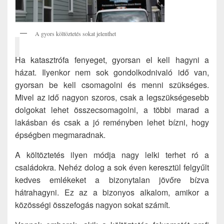
A gyors költöztetés sokat jelenthet
Ha katasztrófa fenyeget, gyorsan el kell hagyni a
házat. Ilyenkor nem sok gondolkodnivaló idő van,
gyorsan be kell csomagolni és menni szükséges.
Mivel az idő nagyon szoros, csak a legszükségesebb
dolgokat lehet összecsomagolni, a többi marad a
lakásban és csak a jó reményben lehet bízni, hogy
épségben megmaradnak.
A költöztetés ilyen módja nagy lelki terhet ró a
családokra. Nehéz dolog a sok éven keresztül felgyűlt
kedves emlékeket a bizonytalan jövőre bízva
hátrahagyni. Ez az a bizonyos alkalom, amikor a
közösségi összefogás nagyon sokat számít.