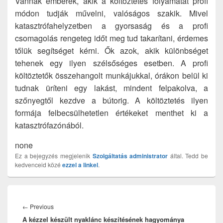
Vannak emberek, akik a költöztetés folyamatát profi
módon tudják művelni, valóságos szakik. Mivel
katasztrófahelyzetben a gyorsaság és a profi
csomagolás rengeteg időt meg tud takarítani, érdemes
tőlük segítséget kérni. Ők azok, akik különbséget
tehenek egy ilyen szélsőséges esetben. A profi
költöztetők összehangolt munkájukkal, órákon belül ki
tudnak üríteni egy lakást, mindent felpakolva, a
szőnyegtől kezdve a bútorig. A költöztetés ilyen
formája felbecsülhetetlen értékeket menthet ki a
katasztrófazónából.
none
Ez a bejegyzés megjelenik
Szolgáltatás
administrator
által. Tedd be
kedvenceid közé
ezzel a linkel
.
Bejegyzés
navigáció
Previous
←
Previous
A kézzel készült nyaklánc készítésének hagyománya
post: