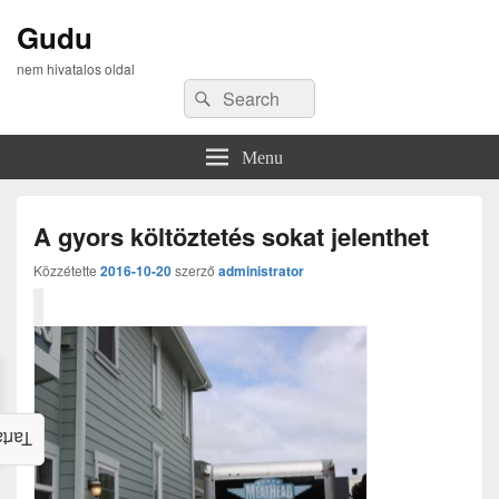
Gudu
nem hivatalos oldal
Search
Search
for:
Menu
A gyors költöztetés sokat jelenthet
Közzétette
2016-10-20
szerző
administrator
alom