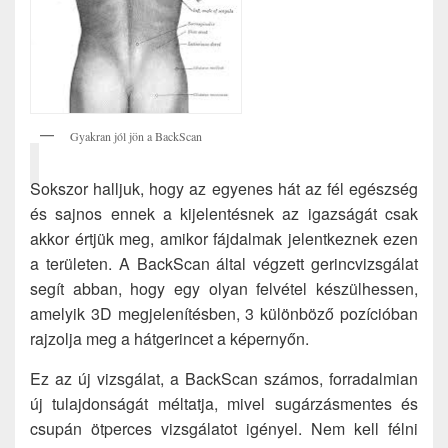
Gyakran jól jön a BackScan
Sokszor halljuk, hogy az egyenes hát az fél egészség
és sajnos ennek a kijelentésnek az igazságát csak
akkor értjük meg, amikor fájdalmak jelentkeznek ezen
a területen. A BackScan által végzett gerincvizsgálat
segít abban, hogy egy olyan felvétel készülhessen,
amelyik 3D megjelenítésben, 3 különböző pozícióban
rajzolja meg a hátgerincet a képernyőn.
Ez az új vizsgálat, a BackScan számos, forradalmian
új tulajdonságát méltatja, mivel sugárzásmentes és
csupán ötperces vizsgálatot igényel. Nem kell félni