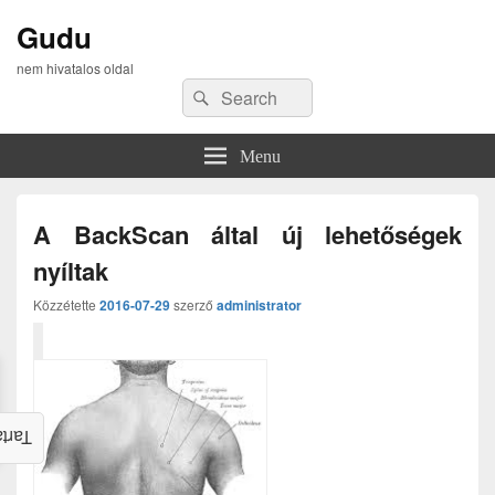
Gudu
nem hivatalos oldal
Search
Search
for:
Menu
A BackScan által új lehetőségek
nyíltak
Közzétette
2016-07-29
szerző
administrator
alom