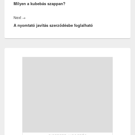
Milyen a kubebás szappan?
post:
Next
Next
→
A nyomtató javítás szerződésbe foglalható
post:
Primary
Sidebar
Widget
Area