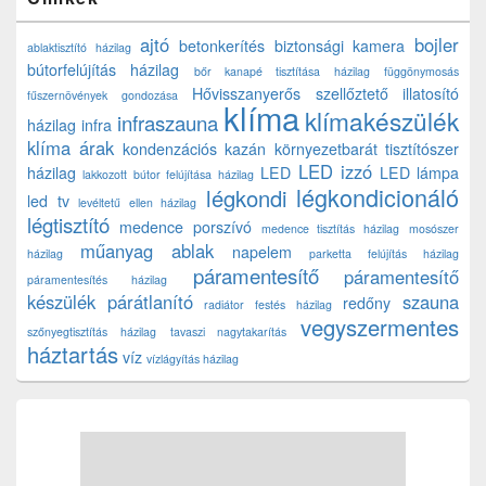
ajtó
bojler
betonkerítés
biztonsági kamera
ablaktisztító házilag
bútorfelújítás házilag
bőr kanapé tisztítása házilag
függönymosás
Hővisszanyerős szellőztető
illatosító
fűszernövények gondozása
klíma
klímakészülék
infraszauna
házilag
infra
klíma árak
kondenzációs kazán
környezetbarát tisztítószer
LED izzó
házilag
LED
LED lámpa
lakkozott bútor felújítása házilag
légkondicionáló
légkondi
led tv
levéltetű ellen házilag
légtisztító
medence porszívó
medence tisztítás házilag
mosószer
műanyag ablak
napelem
házilag
parketta felújítás házilag
páramentesítő
páramentesítő
páramentesítés házilag
készülék
párátlanító
szauna
redőny
radiátor festés házilag
vegyszermentes
szőnyegtisztítás házilag
tavaszi nagytakarítás
háztartás
víz
vízlágyítás házilag