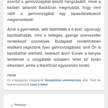
ezentúl a gerincvizsgálat ijesztő hangzásától, mivel a
kézben tartandó BackScan megmutatja, hogy mint
válik a gerincvizsgálat egy tapasztalatszerző
megismeréssé!
Azok a gyermekek, akik betöltötték a 6 évet, ugyanúgy
kipróbálhatják, mint a beteges, gyenge szervezettel
rendelkező személyek. Budapesti rendelőnkben
elsőként végeztünk ilyen gerincvizsgálatot, amit Ön is
kipróbálhat elérhető, kedvező áron! Ennek a kényes
területnek a vizsgálatát sohasem lehet túl korán
elkezdeni, amire a BackScan egyszerűen kiváló.
none
Ez a bejegyzés megjelenik
Szolgáltatás
administrator
által. Tedd be
kedvenceid közé
ezzel a linkel
.
Bejegyzés
navigáció
Previous
←
Previous