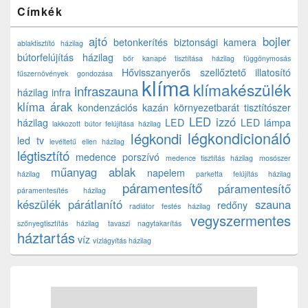
Címkék
ajtó
bojler
betonkerítés
biztonsági kamera
ablaktisztító házilag
bútorfelújítás házilag
bőr kanapé tisztítása házilag
függönymosás
Hővisszanyerős szellőztető
illatosító
fűszernövények gondozása
klíma
klímakészülék
infraszauna
házilag
infra
klíma árak
kondenzációs kazán
környezetbarát tisztítószer
LED izzó
házilag
LED
LED lámpa
lakkozott bútor felújítása házilag
légkondicionáló
légkondi
led tv
levéltetű ellen házilag
légtisztító
medence porszívó
medence tisztítás házilag
mosószer
műanyag ablak
napelem
házilag
parketta felújítás házilag
páramentesítő
páramentesítő
páramentesítés házilag
készülék
párátlanító
szauna
redőny
radiátor festés házilag
vegyszermentes
szőnyegtisztítás házilag
tavaszi nagytakarítás
háztartás
víz
vízlágyítás házilag