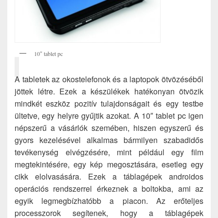
10″ tablet pc
A tabletek az okostelefonok és a laptopok ötvözéséből
jöttek létre. Ezek a készülékek hatékonyan ötvözik
mindkét eszköz pozitív tulajdonságait és egy testbe
ültetve, egy helyre gyűjtik azokat. A 10″ tablet pc igen
népszerű a vásárlók szemében, hiszen egyszerű és
gyors kezelésével alkalmas bármilyen szabadidős
tevékenység elvégzésére, mint például egy film
megtekintésére, egy kép megosztására, esetleg egy
cikk elolvasására. Ezek a táblagépek androidos
operációs rendszerrel érkeznek a boltokba, ami az
egyik legmegbízhatóbb a piacon. Az erőteljes
processzorok segítenek, hogy a táblagépek