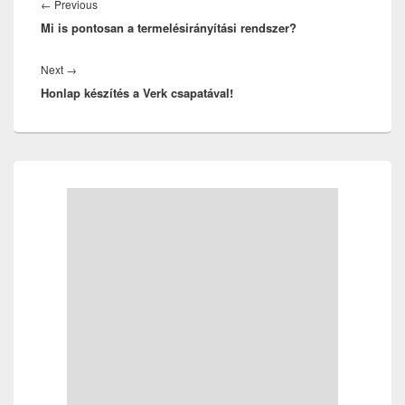
navigáció
Previous
←
Previous
Mi is pontosan a termelésirányítási rendszer?
post:
Next
Next
→
Honlap készítés a Verk csapatával!
post:
Primary
Sidebar
Widget
Area