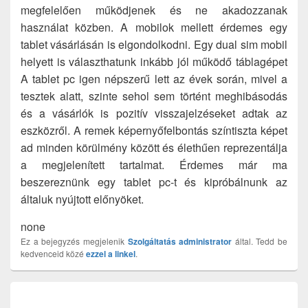
megfelelően működjenek és ne akadozzanak
használat közben. A mobilok mellett érdemes egy
tablet vásárlásán is elgondolkodni. Egy dual sim mobil
helyett is választhatunk inkább jól működő táblagépet
A tablet pc igen népszerű lett az évek során, mivel a
tesztek alatt, szinte sehol sem történt meghibásodás
és a vásárlók is pozitív visszajelzéseket adtak az
eszközről. A remek képernyőfelbontás színtiszta képet
ad minden körülmény között és élethűen reprezentálja
a megjelenített tartalmat. Érdemes már ma
beszereznünk egy tablet pc-t és kipróbálnunk az
általuk nyújtott előnyöket.
none
Ez a bejegyzés megjelenik
Szolgáltatás
administrator
által. Tedd be
kedvenceid közé
ezzel a linkel
.
Bejegyzés