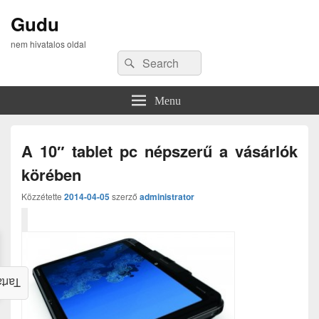
Gudu
nem hivatalos oldal
Search
Search
for:
Menu
A 10″ tablet pc népszerű a vásárlók
körében
Közzétette
2014-04-05
szerző
administrator
alom