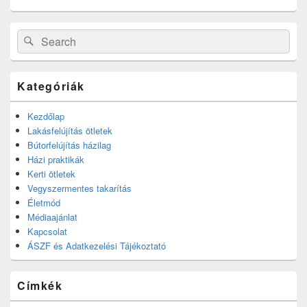
Search
Search
for:
Kategóriák
Kezdőlap
Lakásfelújítás ötletek
Bútorfelújítás házilag
Házi praktikák
Kerti ötletek
Vegyszermentes takarítás
Életmód
Médiaajánlat
Kapcsolat
ÁSZF és Adatkezelési Tájékoztató
Címkék