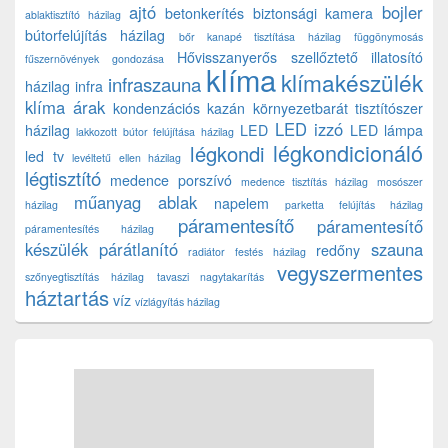
ajtó
bojler
betonkerítés
biztonsági kamera
ablaktisztító házilag
bútorfelújítás házilag
bőr kanapé tisztítása házilag
függönymosás
Hővisszanyerős szellőztető
illatosító
fűszernövények gondozása
klíma
klímakészülék
infraszauna
házilag
infra
klíma árak
kondenzációs kazán
környezetbarát tisztítószer
LED izzó
házilag
LED
LED lámpa
lakkozott bútor felújítása házilag
légkondicionáló
légkondi
led tv
levéltetű ellen házilag
légtisztító
medence porszívó
medence tisztítás házilag
mosószer
műanyag ablak
napelem
házilag
parketta felújítás házilag
páramentesítő
páramentesítő
páramentesítés házilag
készülék
párátlanító
szauna
redőny
radiátor festés házilag
vegyszermentes
szőnyegtisztítás házilag
tavaszi nagytakarítás
háztartás
víz
vízlágyítás házilag