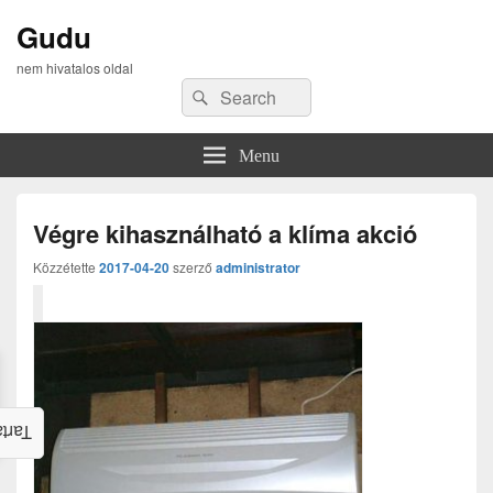
Gudu
nem hivatalos oldal
Search
Search
for:
Menu
Végre kihasználható a klíma akció
Közzétette
2017-04-20
szerző
administrator
alom