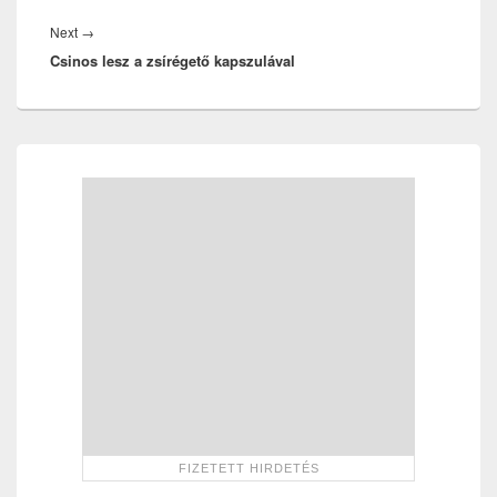
Next
Next
→
Csinos lesz a zsírégető kapszulával
post:
Primary
Sidebar
Widget
Area