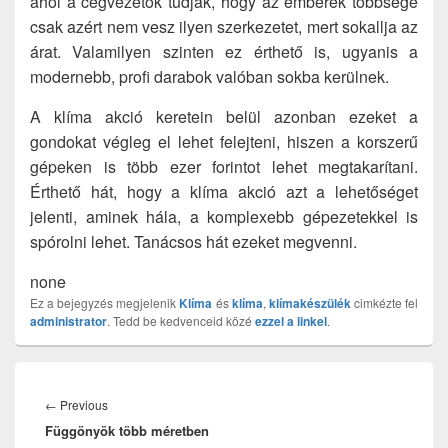
ahol a cégvezetők tudják, hogy az emberek többsége
csak azért nem vesz ilyen szerkezetet, mert sokallja az
árat. Valamilyen szinten ez érthető is, ugyanis a
modernebb, profi darabok valóban sokba kerülnek.
A klíma akció keretein belül azonban ezeket a
gondokat végleg el lehet felejteni, hiszen a korszerű
gépeken is több ezer forintot lehet megtakarítani.
Érthető hát, hogy a klíma akció azt a lehetőséget
jelenti, aminek hála, a komplexebb gépezetekkel is
spórolni lehet. Tanácsos hát ezeket megvenni.
none
Ez a bejegyzés megjelenik
Klíma
és
klíma
,
klímakészülék
cimkézte fel
administrator
. Tedd be kedvenceid közé
ezzel a linkel
.
Bejegyzés
navigáció
Previous
←
Previous
Függönyök több méretben
post: