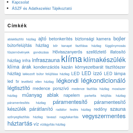
Kapcsolat
ÁSZF és Adatkezelési Tájékoztató
Címkék
ajtó
bojler
betonkerítés
biztonsági kamera
ablaktisztító házilag
bútorfelújítás házilag
bőr kanapé tisztítása házilag
függönymosás
Hővisszanyerős szellőztető
illatosító
fűszernövények gondozása
klíma
klímakészülék
infraszauna
házilag
infra
klíma árak
kondenzációs kazán
környezetbarát tisztítószer
LED izzó
házilag
LED
LED lámpa
lakkozott bútor felújítása házilag
légkondicionáló
légkondi
led tv
levéltetű ellen házilag
légtisztító
medence porszívó
medence tisztítás házilag
mosószer
műanyag ablak
napelem
házilag
parketta felújítás házilag
páramentesítő
páramentesítő
páramentesítés házilag
készülék
párátlanító
szauna
redőny
radiátor festés házilag
vegyszermentes
szőnyegtisztítás házilag
tavaszi nagytakarítás
háztartás
víz
vízlágyítás házilag