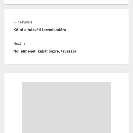
Bejegyzés
navigáció
Previous
←
Previous
Kölni a húsvéti locsolkodára
post:
Next
Next
→
Női átmeneti kabát őszre, tavaszra
post:
Primary
Sidebar
Widget
Area