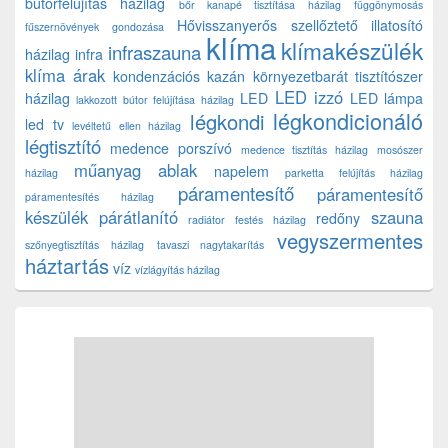
bútorfelújítás házilag
bőr kanapé tisztítása házilag
függönymosás
Hővisszanyerős szellőztető
illatosító
fűszernövények gondozása
klíma
klímakészülék
infraszauna
házilag
infra
klíma árak
kondenzációs kazán
környezetbarát tisztítószer
LED izzó
házilag
LED
LED lámpa
lakkozott bútor felújítása házilag
légkondicionáló
légkondi
led tv
levéltetű ellen házilag
légtisztító
medence porszívó
medence tisztítás házilag
mosószer
műanyag ablak
napelem
házilag
parketta felújítás házilag
páramentesítő
páramentesítő
páramentesítés házilag
készülék
párátlanító
szauna
redőny
radiátor festés házilag
vegyszermentes
szőnyegtisztítás házilag
tavaszi nagytakarítás
háztartás
víz
vízlágyítás házilag