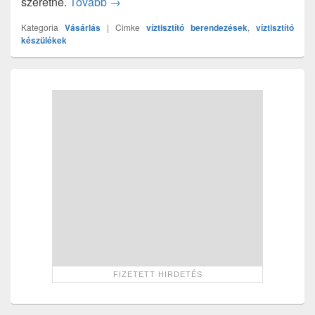
A víztisztító berendezések kínálata óriási
szeretné.
Tovább
→
Kategoria
Vásárlás
|
Cimke
víztisztító berendezések
,
víztisztító
készülékek
Primary
Sidebar
Widget
Area