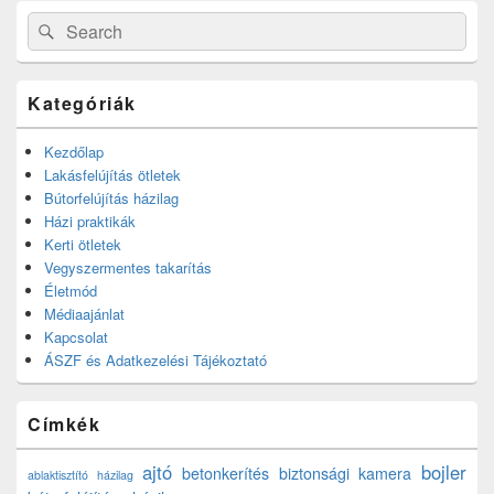
Search
Search
for:
Kategóriák
Kezdőlap
Lakásfelújítás ötletek
Bútorfelújítás házilag
Házi praktikák
Kerti ötletek
Vegyszermentes takarítás
Életmód
Médiaajánlat
Kapcsolat
ÁSZF és Adatkezelési Tájékoztató
Címkék
ajtó
bojler
betonkerítés
biztonsági kamera
ablaktisztító házilag