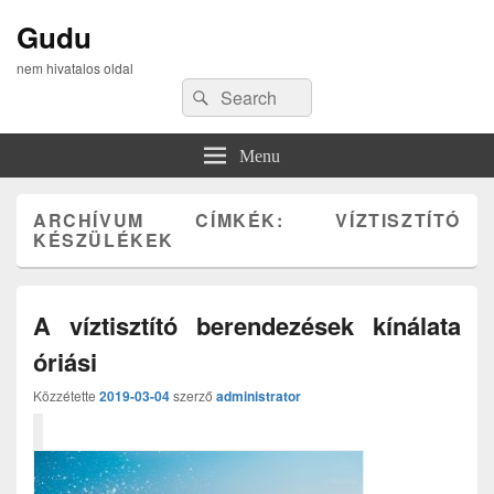
Gudu
nem hivatalos oldal
Search
Search
for:
Menu
ARCHÍVUM CÍMKÉK:
VÍZTISZTÍTÓ
KÉSZÜLÉKEK
A víztisztító berendezések kínálata
óriási
Közzétette
2019-03-04
szerző
administrator