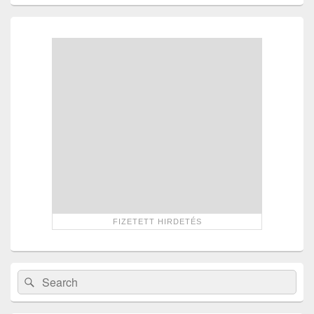
Primary
Sidebar
Widget
Area
Search
Search
for: