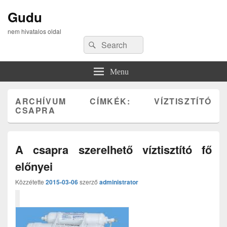
Gudu
nem hivatalos oldal
Search
Search
for:
Menu
ARCHÍVUM CÍMKÉK:
VÍZTISZTÍTÓ
CSAPRA
A csapra szerelhető víztisztító fő
előnyei
Közzétette
2015-03-06
szerző
administrator