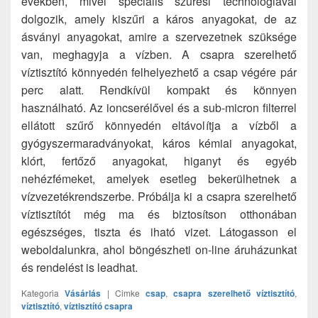
években, mivel speciális szűrési technológiával
dolgozik, amely kiszűri a káros anyagokat, de az
ásványi anyagokat, amire a szervezetnek szüksége
van, meghagyja a vízben. A csapra szerelhető
víztisztító könnyedén felhelyezhető a csap végére pár
perc alatt. Rendkívül kompakt és könnyen
használható. Az ioncserélővel és a sub-micron filterrel
ellátott szűrő könnyedén eltávolítja a vízből a
gyógyszermaradványokat, káros kémiai anyagokat,
klórt, fertőző anyagokat, higanyt és egyéb
nehézfémeket, amelyek esetleg bekerülhetnek a
vízvezetékrendszerbe. Próbálja ki a csapra szerelhető
víztisztítót még ma és biztosítson otthonában
egészséges, tiszta és iható vizet. Látogasson el
weboldalunkra, ahol böngészheti on-line áruházunkat
és rendelést is leadhat.
Kategoria
Vásárlás
|
Cimke
csap
,
csapra szerelhető víztisztító
,
víztisztító
,
víztisztító csapra