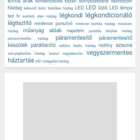
klíma árak
kondenzációs kazán
környezetbarát tisztítószer
LED izzó
házilag
LED
LED lámpa
lakkozott bútor felújítása házilag
légkondicionáló
légkondi
led tv
levéltetű ellen házilag
légtisztító
medence porszívó
medence tisztítás házilag
mosószer
műanyag ablak
napelem
házilag
parketta felújítás házilag
páramentesítő
páramentesítő
páramentesítés házilag
készülék
párátlanító
szauna
redőny
radiátor festés házilag
vegyszermentes
szőnyegtisztítás házilag
tavaszi nagytakarítás
háztartás
víz
vízlágyítás házilag