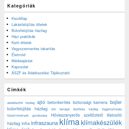
Kategóriák
Kezdőlap
Lakásfelújítás ötletek
Bútorfelújítás házilag
Házi praktikák
Kerti ötletek
Vegyszermentes takarítás
Életmód
Médiaajánlat
Kapcsolat
ÁSZF és Adatkezelési Tájékoztató
Címkék
ajtó
bojler
betonkerítés
biztonsági kamera
ablaktisztító házilag
bútorfelújítás házilag
bőr kanapé tisztítása házilag
függönymosás
Hővisszanyerős szellőztető
illatosító
fűszernövények gondozása
klíma
klímakészülék
infraszauna
házilag
infra