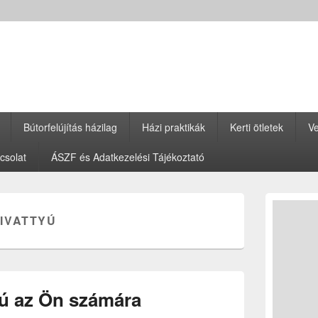
Bútorfelújítás házilag
Házi praktikák
Kerti ötletek
Ve
csolat
ÁSZF és Adatkezelési Tájékoztató
Primary
Sidebar
IVATTYÚ
Widget
Area
yú az Ön számára