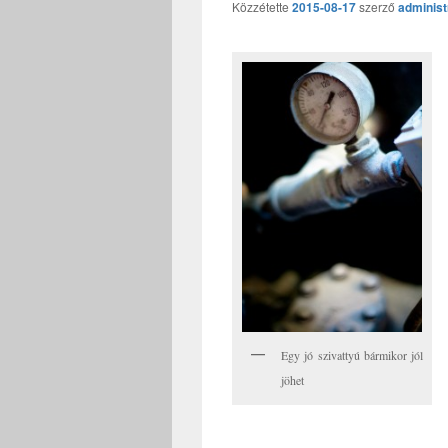
Közzétette
2015-08-17
szerző
administ
Egy jó szivattyú bármikor jól
jöhet