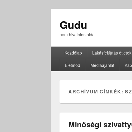
Gudu
nem hivatalos oldal
Elsődleges
Kezdőlap
Lakásfelújítás ötletek
menü
Életmód
Médiaajánlat
Kap
ARCHÍVUM CÍMKÉK:
SZ
Minőségi szivatt