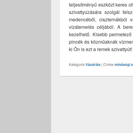
teljesítményű eszközt keres ot
szivattyúzására szolgál felsz
medencéből, ciszternákból 
vízátemelés céljából. A be
kezelhető. Kisebb permetező ta
pincék és közműaknák vízment
ki Ön is ezt a remek szivattyút!
Kategoria
Vásárlás
|
Cimke
minőségi s