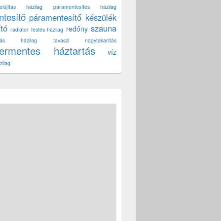
lújítás házilag
páramentesítés házilag
tesítő
páramentesítő készülék
ító
szauna
redőny
radiátor festés házilag
títás házilag
tavaszi nagytakarítás
zermentes háztartás
víz
zilag