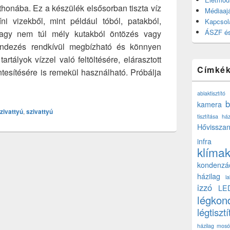
thonába. Ez a készülék elsősorban tiszta víz
Médiaajá
íni vizekből, mint például tóból, patakból,
Kapcsol
ÁSZF és
vagy nem túl mély kutakból öntözés vagy
rendezés rendkívül megbízható és könnyen
rtályok vízzel való feltöltésére, elárasztott
Címké
esítésére is remekül használható. Próbálja
ablaktisztító
b
kamera
zivattyú
,
szivattyú
tisztítása ház
Hővisszan
infra
klíma
kondenzá
házilag
l
izzó
LE
légkon
légtisztí
házilag
mosó