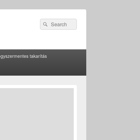
Search
Search
for:
gyszermentes takarítás