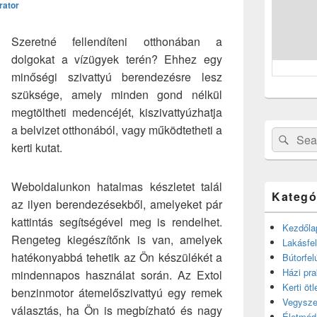
rator
Szeretné fellendíteni otthonában a
dolgokat a vízügyek terén? Ehhez egy
minőségi szivattyú berendezésre lesz
szüksége, amely minden gond nélkül
megtöltheti medencéjét, kiszivattyúzhatja
a belvizet otthonából, vagy működtetheti a
Search
Sear
kerti kutat.
for:
Weboldalunkon hatalmas készletet talál
Kategó
az ilyen berendezésekből, amelyeket pár
kattintás segítségével meg is rendelhet.
Kezdőla
Rengeteg kiegészítőnk is van, amelyek
Lakásfel
hatékonyabbá tehetik az Ön készülékét a
Bútorfel
Házi pra
mindennapos használat során. Az Extol
Kerti ötl
benzinmotor átemelőszivattyú egy remek
Vegysze
választás, ha Ön is megbízható és nagy
Életmód