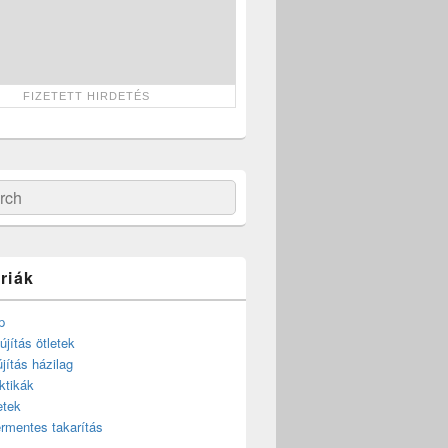
ch
riák
p
újítás ötletek
újítás házilag
ktikák
etek
rmentes takarítás