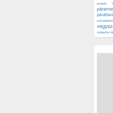
parketta fe
páramen
párátlan
szőnyegtisz
vegys
vízlágyítás há