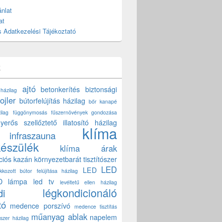
nlat
at
 Adatkezelési Tájékoztató
k
ajtó
betonkerítés
biztonsági
 házilag
ojler
bútorfelújítás házilag
bőr kanapé
ilag
függönymosás
fűszernövények gondozása
yerős szellőztető
illatosító házilag
klíma
infraszauna
készülék
klíma árak
ciós kazán
környezetbarát tisztítószer
LED
LED
akkozott bútor felújítása házilag
D lámpa
led tv
levéltetű ellen házilag
légkondicionáló
di
tó
medence porszívó
medence tisztítás
műanyag ablak
napelem
szer házilag