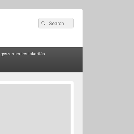
Search
Search
for:
gyszermentes takarítás