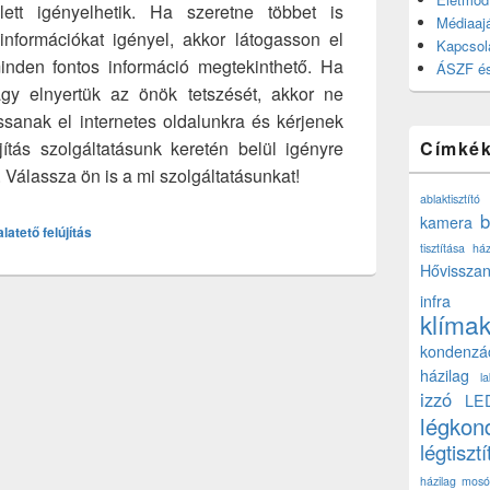
lett igényelhetik. Ha szeretne többet is
Médiaajá
nformációkat igényel, akkor látogasson el
Kapcsol
minden fontos információ megtekinthető. Ha
ÁSZF és
gy elnyertük az önök tetszését, akkor ne
sanak el internetes oldalunkra és kérjenek
jítás szolgáltatásunk keretén belül igényre
Címké
k. Válassza ön is a mi szolgáltatásunkat!
ablaktisztító
b
kamera
alatető felújítás
tisztítása ház
Hővisszan
infra
klíma
kondenzá
házilag
l
izzó
LE
légkon
légtisztí
házilag
mosó