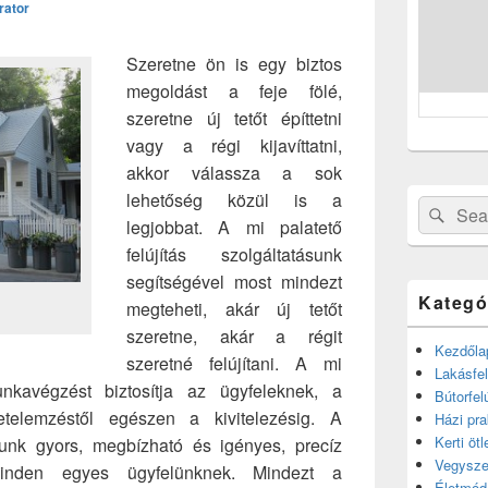
rator
Szeretne ön is egy biztos
megoldást a feje fölé,
szeretne új tetőt építtetni
vagy a régi kijavíttatni,
akkor válassza a sok
lehetőség közül is a
Search
Sear
legjobbat. A mi palatető
for:
felújítás szolgáltatásunk
segítségével most mindezt
Kategó
megteheti, akár új tetőt
szeretne, akár a régit
Kezdőla
szeretné felújítani. A mi
Lakásfel
unkavégzést biztosítja az ügyfeleknek, a
Bútorfel
zetelemzéstől egészen a kivitelezésig. A
Házi pra
Kerti ötl
tásunk gyors, megbízható és igényes, precíz
Vegysze
inden egyes ügyfelünknek. Mindezt a
Életmód