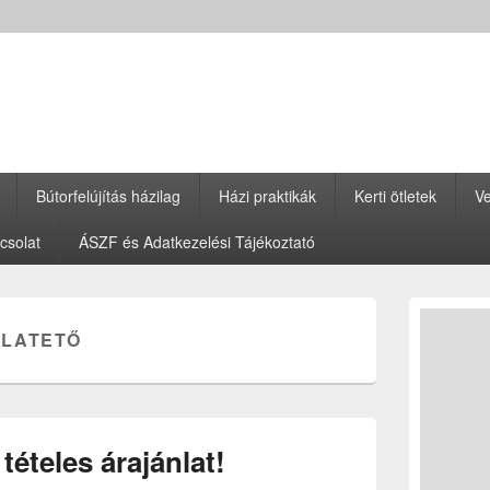
Bútorfelújítás házilag
Házi praktikák
Kerti ötletek
Ve
csolat
ÁSZF és Adatkezelési Tájékoztató
Primary
Sidebar
ALATETŐ
Widget
Area
 tételes árajánlat!