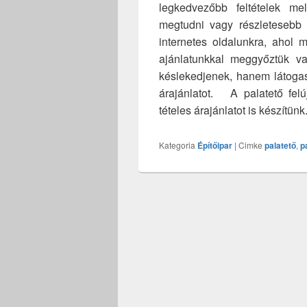
legkedvezőbb feltételek mel
megtudni vagy részletesebb i
internetes oldalunkra, ahol 
ajánlatunkkal meggyőztük va
késlekedjenek, hanem látogas
árajánlatot. A palatető felú
tételes árajánlatot is készítün
Kategoria
Építőipar
|
Cimke
palatető
,
p