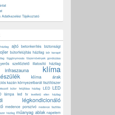
nlat
at
 Adatkezelési Tájékoztató
k
ajtó
betonkerítés
biztonsági
 házilag
ojler
bútorfelújítás házilag
bőr kanapé
ilag
függönymosás
fűszernövények gondozása
yerős szellőztető
illatosító házilag
klíma
infraszauna
készülék
klíma árak
ciós kazán
környezetbarát tisztítószer
LED
LED
akkozott bútor felújítása házilag
D lámpa
led tv
levéltetű ellen házilag
légkondicionáló
di
tó
medence porszívó
medence tisztítás
műanyag ablak
napelem
szer házilag