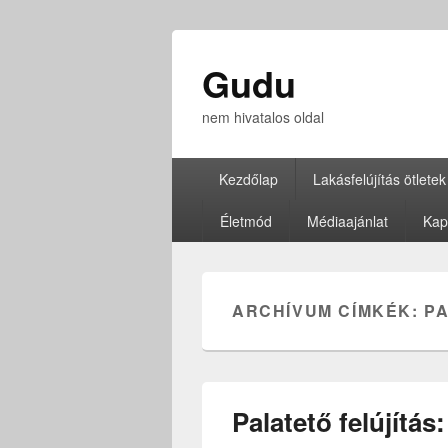
Gudu
nem hivatalos oldal
Elsődleges
Kezdőlap
Lakásfelújítás ötletek
menü
Életmód
Médiaajánlat
Kap
ARCHÍVUM CÍMKÉK:
P
Palatető felújítás: