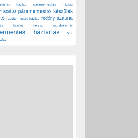
lújítás házilag
páramentesítés házilag
tesítő
páramentesítő készülék
ító
szauna
redőny
radiátor festés házilag
títás házilag
tavaszi nagytakarítás
zermentes háztartás
víz
zilag