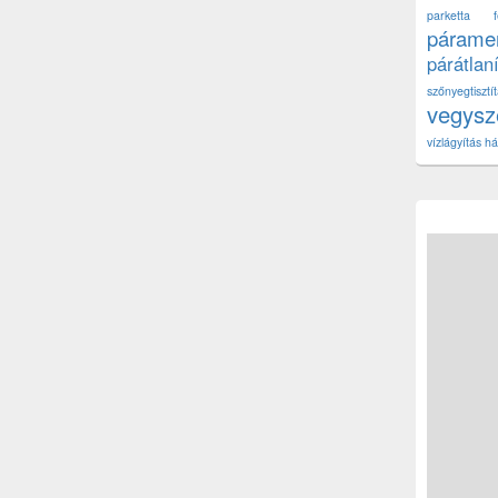
parketta fe
páramen
párátlan
szőnyegtisz
vegys
vízlágyítás há