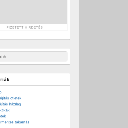
ch
riák
p
újítás ötletek
újítás házilag
ktikák
etek
rmentes takarítás