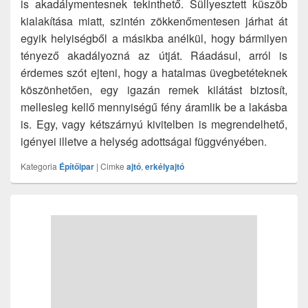
is akadálymentesnek tekinthető. Süllyesztett küszöb
kialakítása miatt, szintén zökkenőmentesen járhat át
egyik helyiségből a másikba anélkül, hogy bármilyen
tényező akadályozná az útját. Ráadásul, arról is
érdemes szót ejteni, hogy a hatalmas üvegbetéteknek
köszönhetően, egy igazán remek kilátást biztosít,
mellesleg kellő mennyiségű fény áramlik be a lakásba
is. Egy, vagy kétszárnyú kivitelben is megrendelhető,
igényei illetve a helység adottságai függvényében.
Kategoria
Építőipar
|
Cimke
ajtó
,
erkélyajtó
Primary
Sidebar
Widget
Area