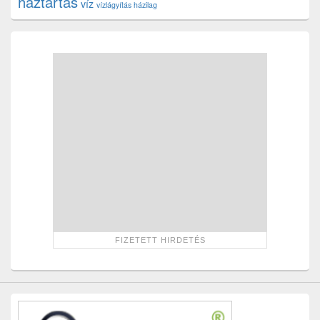
háztartás
víz
vízlágyítás házilag