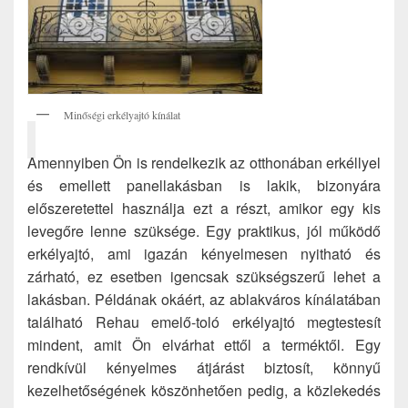
Minőségi erkélyajtó kínálat
Amennyiben Ön is rendelkezik az otthonában erkéllyel
és emellett panellakásban is lakik, bizonyára
előszeretettel használja ezt a részt, amikor egy kis
levegőre lenne szüksége. Egy praktikus, jól működő
erkélyajtó, ami igazán kényelmesen nyitható és
zárható, ez esetben igencsak szükségszerű lehet a
lakásban. Példának okáért, az ablakváros kínálatában
található Rehau emelő-toló erkélyajtó megtestesít
mindent, amit Ön elvárhat ettől a terméktől. Egy
rendkívül kényelmes átjárást biztosít, könnyű
kezelhetőségének köszönhetően pedig, a közlekedés