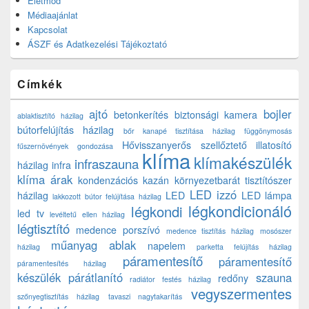
Életmód
Médiaajánlat
Kapcsolat
ÁSZF és Adatkezelési Tájékoztató
Címkék
ajtó
bojler
betonkerítés
biztonsági kamera
ablaktisztító házilag
bútorfelújítás házilag
bőr kanapé tisztítása házilag
függönymosás
Hővisszanyerős szellőztető
illatosító
fűszernövények gondozása
klíma
klímakészülék
infraszauna
házilag
infra
klíma árak
kondenzációs kazán
környezetbarát tisztítószer
LED izzó
házilag
LED
LED lámpa
lakkozott bútor felújítása házilag
légkondicionáló
légkondi
led tv
levéltetű ellen házilag
légtisztító
medence porszívó
medence tisztítás házilag
mosószer
műanyag ablak
napelem
házilag
parketta felújítás házilag
páramentesítő
páramentesítő
páramentesítés házilag
készülék
párátlanító
szauna
redőny
radiátor festés házilag
vegyszermentes
szőnyegtisztítás házilag
tavaszi nagytakarítás