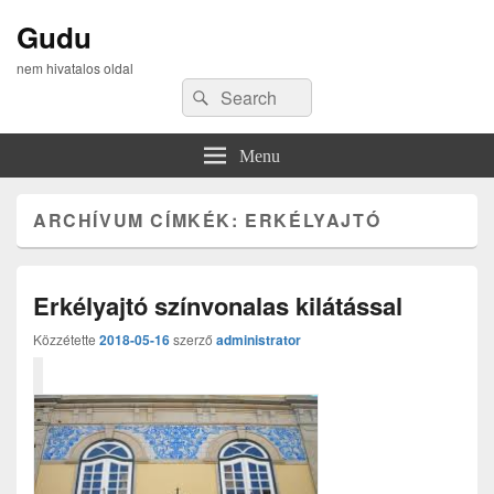
Gudu
nem hivatalos oldal
Search
Search
for:
Menu
ARCHÍVUM CÍMKÉK:
ERKÉLYAJTÓ
Erkélyajtó színvonalas kilátással
Közzétette
2018-05-16
szerző
administrator