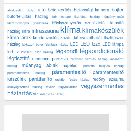
ajtó
bojler
betonkerítés
biztonsági kamera
ablaktisztító házilag
bútorfelújítás házilag
bőr kanapé tisztítása házilag
függönymosás
Hővisszanyerős szellőztető
illatosító
fűszernövények gondozása
klíma
klímakészülék
infraszauna
házilag
infra
klíma árak
kondenzációs kazán
környezetbarát tisztítószer
LED izzó
házilag
LED
LED lámpa
lakkozott bútor felújítása házilag
légkondicionáló
légkondi
led tv
levéltetű ellen házilag
légtisztító
medence porszívó
medence tisztítás házilag
mosószer
műanyag ablak
napelem
házilag
parketta felújítás házilag
páramentesítő
páramentesítő
páramentesítés házilag
készülék
párátlanító
szauna
redőny
radiátor festés házilag
vegyszermentes
szőnyegtisztítás házilag
tavaszi nagytakarítás
háztartás
víz
vízlágyítás házilag