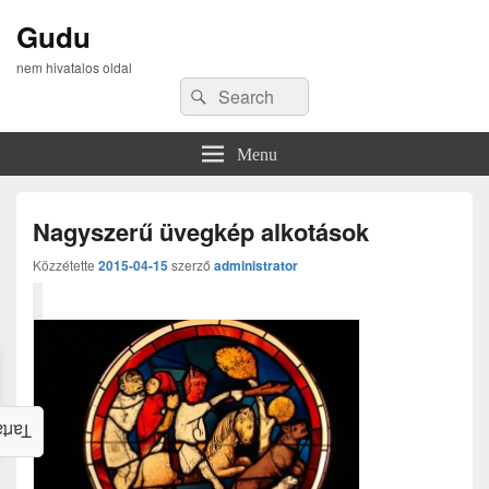
Gudu
nem hivatalos oldal
Search
Search
for:
Menu
Nagyszerű üvegkép alkotások
Közzétette
2015-04-15
szerző
administrator
alom