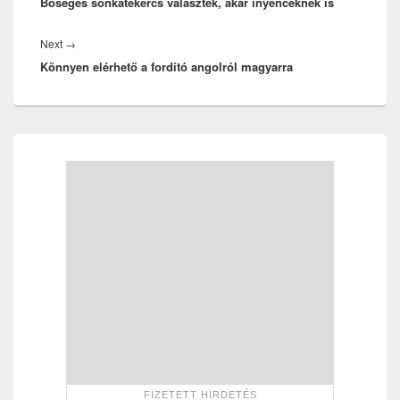
Bőséges sonkatekercs választék, akár ínyenceknek is
post:
Next
Next
→
Könnyen elérhető a fordító angolról magyarra
post:
Primary
Sidebar
Widget
Area