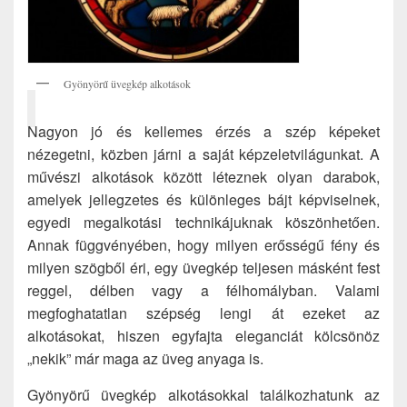
Gyönyörű üvegkép alkotások
Nagyon jó és kellemes érzés a szép képeket
nézegetni, közben járni a saját képzeletvilágunkat. A
művészi alkotások között léteznek olyan darabok,
amelyek jellegzetes és különleges bájt képviselnek,
egyedi megalkotási technikájuknak köszönhetően.
Annak függvényében, hogy milyen erősségű fény és
milyen szögből éri, egy üvegkép teljesen másként fest
reggel, délben vagy a félhomályban. Valami
megfoghatatlan szépség lengi át ezeket az
alkotásokat, hiszen egyfajta eleganciát kölcsönöz
„nekik” már maga az üveg anyaga is.
Gyönyörű üvegkép alkotásokkal találkozhatunk az