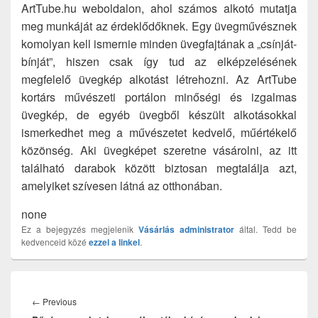
ArtTube.hu weboldalon, ahol számos alkotó mutatja
meg munkáját az érdeklődőknek. Egy üvegművésznek
komolyan kell ismernie minden üvegfajtának a „csínját-
bínját”, hiszen csak így tud az elképzelésének
megfelelő üvegkép alkotást létrehozni. Az ArtTube
kortárs művészeti portálon minőségi és izgalmas
üvegkép, de egyéb üvegből készült alkotásokkal
ismerkedhet meg a művészetet kedvelő, műértékelő
közönség. Aki üvegképet szeretne vásárolni, az itt
található darabok között biztosan megtalálja azt,
amelyiket szívesen látná az otthonában.
none
Ez a bejegyzés megjelenik
Vásárlás
administrator
által. Tedd be
kedvenceid közé
ezzel a linkel
.
Bejegyzés
navigáció
Previous
←
Previous