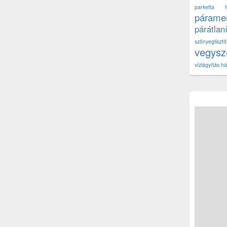
parketta fe
páramen
párátlan
szőnyegtisz
vegys
vízlágyítás há