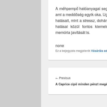
A méhpempő hatóanyagai segít
ami a meddőség egyik oka. Ug
hatásait, mint a stressz, do
hatásai közül fontos kieme
memória javítását is.
none
Ez a bejegyzés megjelenik
Vásárlás
ad
Bejegyzés
navigáció
Previous
←
Previous
A Caprice cipő minden pénzt meg
post: