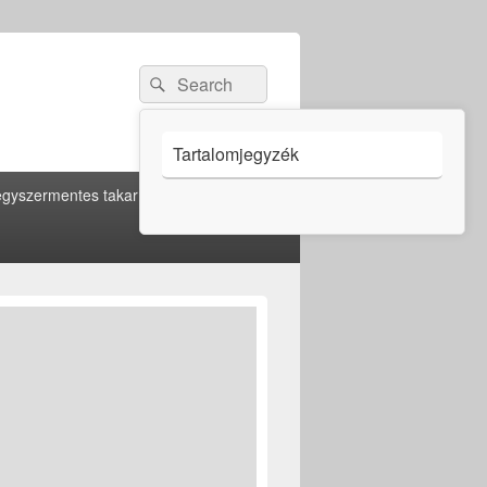
Search
Search
for:
Tartalomjegyzék
gyszermentes takarítás