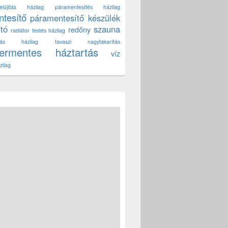
lújítás házilag
páramentesítés házilag
tesítő
páramentesítő készülék
ító
szauna
redőny
radiátor festés házilag
títás házilag
tavaszi nagytakarítás
zermentes háztartás
víz
zilag