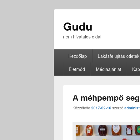
Gudu
nem hivatalos oldal
Elsődleges
Kezdőlap
Lakásfelújítás ötletek
menü
Életmód
Médiaajánlat
Kap
A méhpempő segít
Közzétette
2017-02-16
szerző
administ