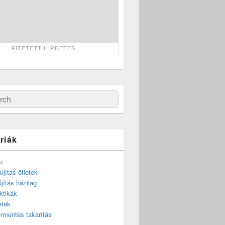
ch
riák
p
újítás ötletek
újítás házilag
ktikák
etek
rmentes takarítás