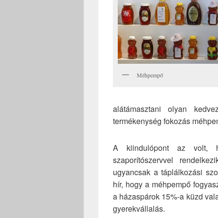
Méhpempő
alátámasztani olyan kedve
termékenység fokozás méhpe
A kiindulópont az volt, 
szaporítószervvel rendelkezi
ugyancsak a táplálkozási sz
hír, hogy a méhpempő fogyas
a házaspárok 15%-a küzd vala
gyerekvállalás.