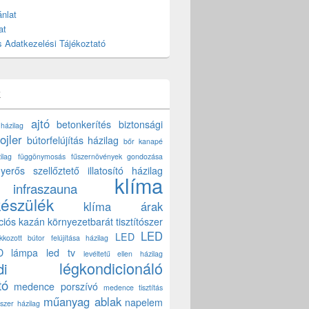
nlat
at
 Adatkezelési Tájékoztató
k
ajtó
betonkerítés
biztonsági
 házilag
ojler
bútorfelújítás házilag
bőr kanapé
ilag
függönymosás
fűszernövények gondozása
yerős szellőztető
illatosító házilag
klíma
infraszauna
készülék
klíma árak
ciós kazán
környezetbarát tisztítószer
LED
LED
akkozott bútor felújítása házilag
D lámpa
led tv
levéltetű ellen házilag
légkondicionáló
di
tó
medence porszívó
medence tisztítás
műanyag ablak
napelem
szer házilag