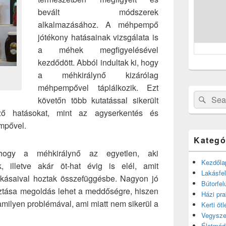
bevált módszerek
alkalmazásához. A méhpempő
jótékony hatásainak vizsgálata is
a méhek megfigyelésével
kezdődött. Abból indultak ki, hogy
a méhkirálynő kizárólag
méhpempővel táplálkozik. Ezt
Search
Sear
követőn több kutatással sikerült
for:
ző hatásokat, mint az agyserkentés és
mpővel.
Kategó
hogy a méhkirálynő az egyetlen, aki
Kezdőla
k, illetve akár öt-hat évig is elél, amit
Lakásfel
okásaival hoztak összefüggésbe. Nagyon jó
Bútorfel
ztása megoldás lehet a meddőségre, hiszen
Házi pra
milyen problémával, ami miatt nem sikerül a
Kerti ötl
Vegysze
Életmód