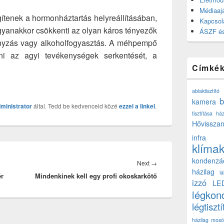
Médiaajá
enek a hormonháztartás helyreállításában,
Kapcsol
yanakkor csökkenti az olyan káros tényezők
ÁSZF és
hányzás vagy alkoholfogyasztás. A méhpempő
lni az agyi tevékenységek serkentését, a
Címké
ablaktisztító
b
kamera
ministrator
által. Tedd be kedvenceid közé
ezzel a linkel
.
tisztítása ház
Hővisszan
infra
klíma
kondenzá
Next
Next
→
házilag
l
ér
Mindenkinek kell egy profi okoskarkötő
post:
izzó
LE
légkon
légtisztí
házilag
mosó