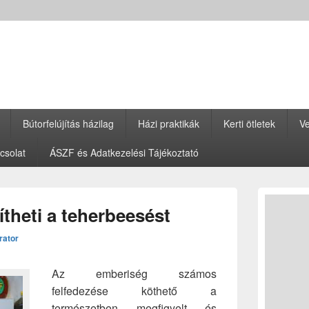
Bútorfelújítás házilag
Házi praktikák
Kerti ötletek
Ve
csolat
ÁSZF és Adatkezelési Tájékoztató
Primary
Sidebar
heti a teherbeesést
Widget
Area
rator
Az emberiség számos
felfedezése köthető a
természetben megfigyelt és