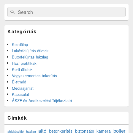
Search
Search
for:
Kategóriák
Kezdőlap
Lakásfelújítás ötletek
Bútorfelújítás házilag
Házi praktikák
Kerti ötletek
Vegyszermentes takarítás
Életmód
Médiaajánlat
Kapcsolat
ÁSZF és Adatkezelési Tájékoztató
Címkék
ajtó
bojler
betonkerítés
biztonsági kamera
ablaktisztító házilag