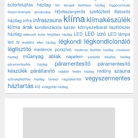
bútorfelújítás házilag
bőr kanapé tisztítása házilag
függönymosás
Hővisszanyerős szellőztető
illatosító
fűszernövények gondozása
klíma
klímakészülék
infraszauna
házilag
infra
klíma árak
kondenzációs kazán
környezetbarát tisztítószer
LED izzó
házilag
LED
LED lámpa
lakkozott bútor felújítása házilag
légkondicionáló
légkondi
led tv
levéltetű ellen házilag
légtisztító
medence porszívó
medence tisztítás házilag
mosószer
műanyag ablak
napelem
házilag
parketta felújítás házilag
páramentesítő
páramentesítő
páramentesítés házilag
készülék
párátlanító
szauna
redőny
radiátor festés házilag
vegyszermentes
szőnyegtisztítás házilag
tavaszi nagytakarítás
háztartás
víz
vízlágyítás házilag