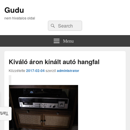
Gudu
nem hivatalos oldal
Search
Search
for:
Menu
Kiváló áron kínált autó hangfal
Közzétette
2017-02-04
szerző
administrator
alom