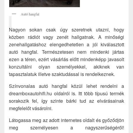
Autó hangfal
Nagyon sokan csak úgy szeretnek utazni, hogy
közben rádiót vagy zenét hallgatnak. A minőségi
zenehallgatáshoz elengedhetetlen a jól kiválasztott
autó hangfal. Természetesen nem mindenki jártas
ezen a téren, ezért vásárlás előtt mindenképp javasolt
konzultálni olyan személyekkel, akiknek van
tapasztalatuk illetve szaktudással is rendelkeznek.
Színvonalas autó hangfal közül lehet rendelni a
dreamboxautohifi.hu oldalról is. Itt több típusú termék
sorakozik fel, így szinte bárki tud az elvárásainak
megfelelőt vásárolni.
Látogassa meg az adott internetes oldalt és győződjön
meg személyesen a nagyszerűségéről!