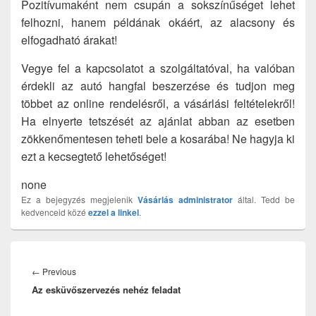
Pozitívumaként nem csupán a sokszínűséget lehet
felhozni, hanem példának okáért, az alacsony és
elfogadható árakat!
Vegye fel a kapcsolatot a szolgáltatóval, ha valóban
érdekli az autó hangfal beszerzése és tudjon meg
többet az online rendelésről, a vásárlási feltételekről!
Ha elnyerte tetszését az ajánlat abban az esetben
zökkenőmentesen teheti bele a kosarába! Ne hagyja ki
ezt a kecsegtető lehetőséget!
none
Ez a bejegyzés megjelenik
Vásárlás
administrator
által. Tedd be
kedvenceid közé
ezzel a linkel
.
Bejegyzés
navigáció
Previous
←
Previous
Az esküvőszervezés nehéz feladat
post: