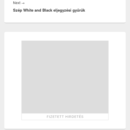
Next
Next
→
Szép White and Black eljegyzési gyűrűk
post:
Primary
Sidebar
Widget
Area