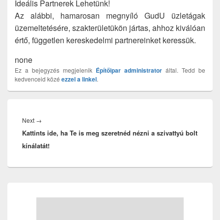
Ideális Partnerek Lehetünk!
Az alábbi, hamarosan megnyíló GudU üzletágak
üzemeltetésére, szakterületükön jártas, ahhoz kiválóan
értő, független kereskedelmi partnereinket keressük.
none
Ez a bejegyzés megjelenik
Építőipar
administrator
által. Tedd be
kedvenceid közé
ezzel a linkel
.
Bejegyzés
navigáció
Next
Next
→
Kattints ide, ha Te is meg szeretnéd nézni a szivattyú bolt
post:
kínálatát!
Primary
Sidebar
Widget
Area