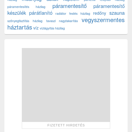
páramentesítő
páramentesítő
páramentesítés házilag
készülék
párátlanító
szauna
redőny
radiátor festés házilag
vegyszermentes
szőnyegtisztítás házilag
tavaszi nagytakarítás
háztartás
víz
vízlágyítás házilag