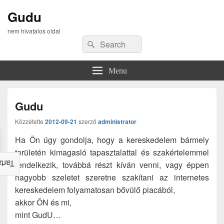
Gudu
nem hivatalos oldal
Search
Search
for:
Menu
Gudu
Közzétette
2012-09-21
szerző
administrator
Ha Ön úgy gondolja, hogy a kereskedelem bármely
területén kimagasló tapasztalattal és szakértelemmel
alom
rendelkezik, továbbá részt kíván venni, vagy éppen
nagyobb szeletet szeretne szakítani az internetes
kereskedelem folyamatosan bővülő piacából,
akkor ÖN és mi,
mint GudU…