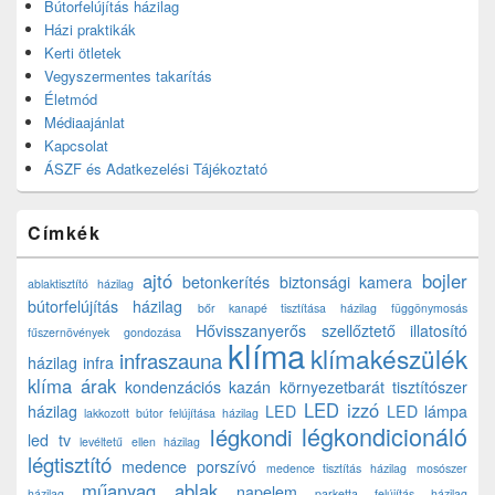
Bútorfelújítás házilag
Házi praktikák
Kerti ötletek
Vegyszermentes takarítás
Életmód
Médiaajánlat
Kapcsolat
ÁSZF és Adatkezelési Tájékoztató
Címkék
ajtó
bojler
betonkerítés
biztonsági kamera
ablaktisztító házilag
bútorfelújítás házilag
bőr kanapé tisztítása házilag
függönymosás
Hővisszanyerős szellőztető
illatosító
fűszernövények gondozása
klíma
klímakészülék
infraszauna
házilag
infra
klíma árak
kondenzációs kazán
környezetbarát tisztítószer
LED izzó
házilag
LED
LED lámpa
lakkozott bútor felújítása házilag
légkondicionáló
légkondi
led tv
levéltetű ellen házilag
légtisztító
medence porszívó
medence tisztítás házilag
mosószer
műanyag ablak
napelem
házilag
parketta felújítás házilag