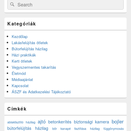
Search
Search
for:
Kategóriák
Kezdőlap
Lakásfelújítás ötletek
Bútorfelújítás házilag
Házi praktikák
Kerti ötletek
Vegyszermentes takarítás
Életmód
Médiaajánlat
Kapcsolat
ÁSZF és Adatkezelési Tájékoztató
Címkék
ajtó
bojler
betonkerítés
biztonsági kamera
ablaktisztító házilag
bútorfelújítás házilag
bőr kanapé tisztítása házilag
függönymosás