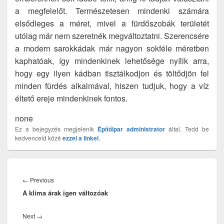
a megfelelőt. Természetesen mindenki számára
elsődleges a méret, mivel a fürdőszobák területét
utólag már nem szeretnék megváltoztatni. Szerencsére
a modern sarokkádak már nagyon sokféle méretben
kaphatóak, így mindenkinek lehetősége nyílik arra,
hogy egy ilyen kádban tisztálkodjon és töltődjön fel
minden fürdés alkalmával, hiszen tudjuk, hogy a víz
éltető ereje mindenkinek fontos.
none
Ez a bejegyzés megjelenik
Építőipar
administrator
által. Tedd be
kedvenceid közé
ezzel a linkel
.
Bejegyzés
navigáció
Previous
←
Previous
A klíma árak igen változóak
post:
Next
Next
→