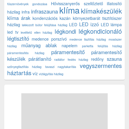
Hővisszanyerős szellőztető
illatosító
fűszernövények gondozása
klíma
klímakészülék
infraszauna
házilag
infra
klíma árak
kondenzációs kazán
környezetbarát tisztítószer
LED izzó
házilag
LED
LED lámpa
lakkozott bútor felújítása házilag
légkondicionáló
légkondi
led tv
levéltetű ellen házilag
légtisztító
medence porszívó
medence tisztítás házilag
mosószer
műanyag ablak
napelem
házilag
parketta felújítás házilag
páramentesítő
páramentesítő
páramentesítés házilag
készülék
párátlanító
szauna
redőny
radiátor festés házilag
vegyszermentes
szőnyegtisztítás házilag
tavaszi nagytakarítás
háztartás
víz
vízlágyítás házilag