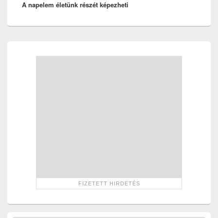
A napelem életünk részét képezheti
post:
Primary
Sidebar
Widget
Area