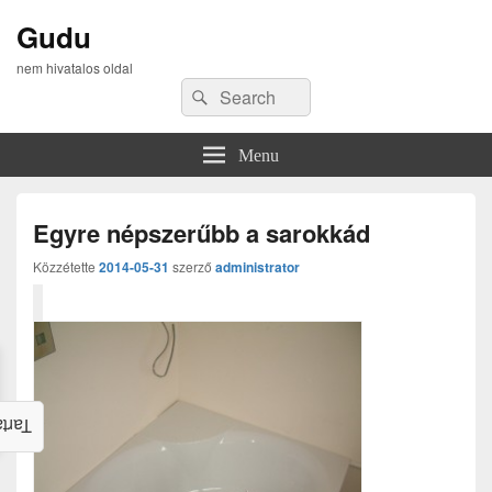
Gudu
nem hivatalos oldal
Search
Search
for:
Menu
Egyre népszerűbb a sarokkád
Közzétette
2014-05-31
szerző
administrator
alom