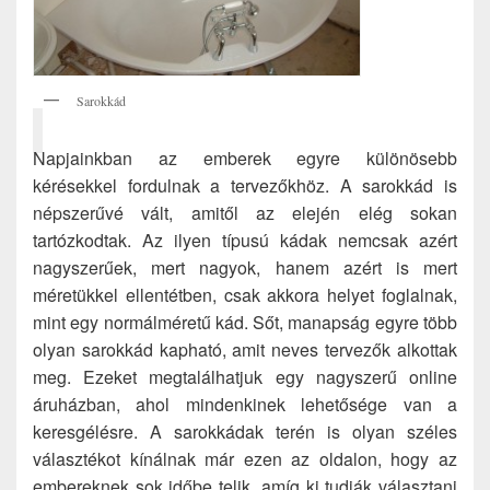
Sarokkád
Napjainkban az emberek egyre különösebb
kérésekkel fordulnak a tervezőkhöz. A sarokkád is
népszerűvé vált, amitől az elején elég sokan
tartózkodtak. Az ilyen típusú kádak nemcsak azért
nagyszerűek, mert nagyok, hanem azért is mert
méretükkel ellentétben, csak akkora helyet foglalnak,
mint egy normálméretű kád. Sőt, manapság egyre több
olyan sarokkád kapható, amit neves tervezők alkottak
meg. Ezeket megtalálhatjuk egy nagyszerű online
áruházban, ahol mindenkinek lehetősége van a
keresgélésre. A sarokkádak terén is olyan széles
választékot kínálnak már ezen az oldalon, hogy az
embereknek sok időbe telik, amíg ki tudják választani