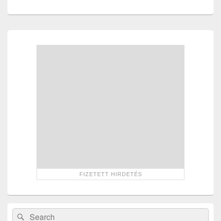
Primary
Sidebar
Widget
Area
Search
Search