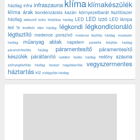
klíma
klímakészülék
infraszauna
házilag
infra
klíma árak
kondenzációs kazán
környezetbarát tisztítószer
LED izzó
házilag
LED
LED lámpa
lakkozott bútor felújítása házilag
légkondicionáló
légkondi
led tv
levéltetű ellen házilag
légtisztító
medence porszívó
medence tisztítás házilag
mosószer
műanyag ablak
napelem
házilag
parketta felújítás házilag
páramentesítő
páramentesítő
páramentesítés házilag
készülék
párátlanító
szauna
redőny
radiátor festés házilag
vegyszermentes
szőnyegtisztítás házilag
tavaszi nagytakarítás
háztartás
víz
vízlágyítás házilag