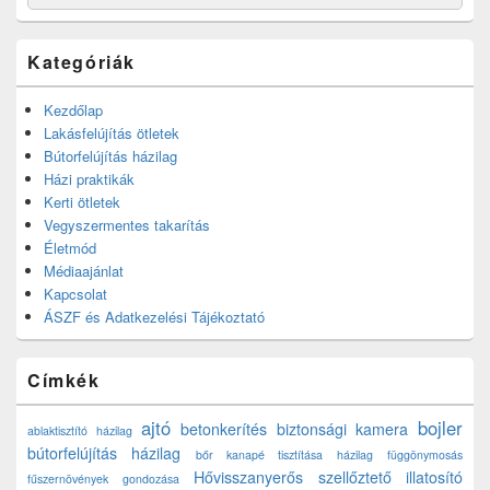
for:
Kategóriák
Kezdőlap
Lakásfelújítás ötletek
Bútorfelújítás házilag
Házi praktikák
Kerti ötletek
Vegyszermentes takarítás
Életmód
Médiaajánlat
Kapcsolat
ÁSZF és Adatkezelési Tájékoztató
Címkék
ajtó
bojler
betonkerítés
biztonsági kamera
ablaktisztító házilag
bútorfelújítás házilag
bőr kanapé tisztítása házilag
függönymosás
Hővisszanyerős szellőztető
illatosító
fűszernövények gondozása