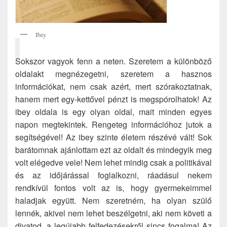
Ibey
Sokszor vagyok fenn a neten. Szeretem a különböző
oldalakt megnézegetni, szeretem a hasznos
információkat, nem csak azért, mert szórakoztatnak,
hanem mert egy-kettővel pénzt is megspórolhatok! Az
ibey oldala is egy olyan oldal, mait minden egyes
napon megtekintek. Rengeteg információhoz jutok a
segítségével! Az ibey szinte életem részévé vált! Sok
barátomnak ajánlottam ezt az oldalt és mindegyik meg
volt elégedve vele! Nem lehet mindig csak a politikával
és az időjárással foglalkozni, ráadásul nekem
rendkívül fontos volt az is, hogy gyermekeimmel
haladjak együtt. Nem szeretném, ha olyan szülő
lennék, akivel nem lehet beszélgetni, aki nem követi a
divatod, a legújabb felfedezésekről sincs fogalma! Az