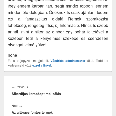
ibey engem karban tart, segít mindig toppon lennem
mindenféle dologban. Önöknek is csak ajánlani tudom
ezt a fantasztikus oldalt! Remek szórakozási
lehetőség, rengeteg friss, új információ. Nincs is szebb
annál, mint amikor az ember egy pohár feketével a
kezében leül a kényelmes székébe és csendesen
olvasgat, elmélyülve!
none
Ez a bejegyzés megjelenik
Vásárlás
administrator
által. Tedd be
kedvenceid közé
ezzel a linkel
.
Bejegyzés
navigáció
Previous
←
Previous
Sikerdíjas keresőoptimalizálás
post:
Next
Next
→
Az ajtórács fontos termék
post: