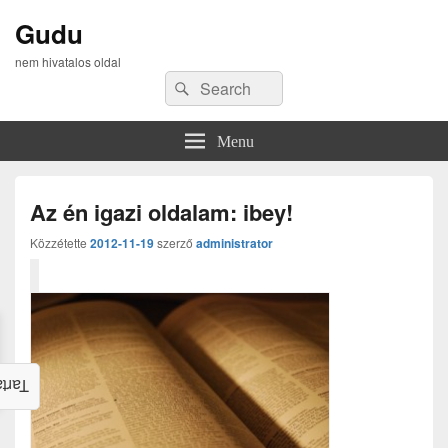
Gudu
nem hivatalos oldal
Search
Search
for:
Menu
Az én igazi oldalam: ibey!
Közzétette
2012-11-19
szerző
administrator
alom