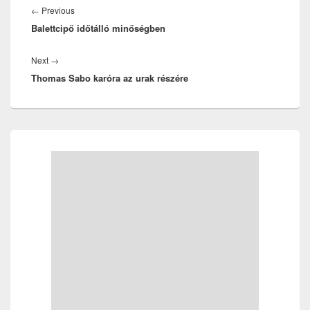
navigáció
Previous
←
Previous
Balettcipő időtálló minőségben
post:
Next
Next
→
Thomas Sabo karóra az urak részére
post:
Primary
Sidebar
Widget
Area