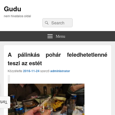
Gudu
nem hivatalos oldal
Search
Search
for:
Menu
A pálinkás pohár feledhetetlenné
teszi az estét
Közzétette
2016-11-24
szerző
administrator
alom