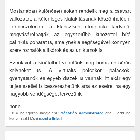
Mostanában különösen sokan rendelik meg a csavart
változatot, a különleges kialakításának köszönhetően.
Természetesen, a klasszikus elegancia kedvelői
megvásárolhatják az egyszerűbb kinézettel bíró
pálinkás poharat is, amelynek a segítségével könnyen
szervírozhatók a likőrök és az unikumok is.
Ezenkívül a kínálatból vehetünk még boros és sörös
kelyheket is. A virtuális polcokon palackok,
gyertyatartók és egyéb díszek is vannak. Itt akár egy
teljes szettet is beszerezhetünk arra az esetre, ha egy
nagyobb vendégséget tervezünk.
none
Ez a bejegyzés megjelenik
Vásárlás
administrator
által. Tedd be
kedvenceid közé
ezzel a linkel
.
Bejegyzés