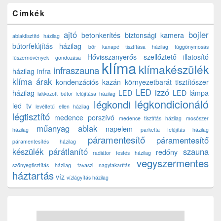
Címkék
ajtó
bojler
betonkerítés
biztonsági kamera
ablaktisztító házilag
bútorfelújítás házilag
bőr kanapé tisztítása házilag
függönymosás
Hővisszanyerős szellőztető
illatosító
fűszernövények gondozása
klíma
klímakészülék
infraszauna
házilag
infra
klíma árak
kondenzációs kazán
környezetbarát tisztítószer
LED izzó
házilag
LED
LED lámpa
lakkozott bútor felújítása házilag
légkondicionáló
légkondi
led tv
levéltetű ellen házilag
légtisztító
medence porszívó
medence tisztítás házilag
mosószer
műanyag ablak
napelem
házilag
parketta felújítás házilag
páramentesítő
páramentesítő
páramentesítés házilag
készülék
párátlanító
szauna
redőny
radiátor festés házilag
vegyszermentes
szőnyegtisztítás házilag
tavaszi nagytakarítás
háztartás
víz
vízlágyítás házilag