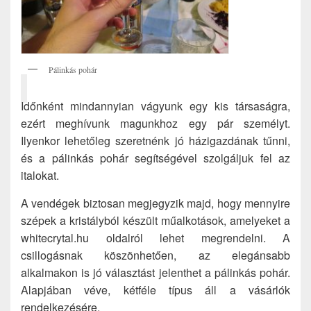
Pálinkás pohár
Időnként mindannyian vágyunk egy kis társaságra,
ezért meghívunk magunkhoz egy pár személyt.
Ilyenkor lehetőleg szeretnénk jó házigazdának tűnni,
és a pálinkás pohár segítségével szolgáljuk fel az
italokat.
A vendégek biztosan megjegyzik majd, hogy mennyire
szépek a kristályból készült műalkotások, amelyeket a
whitecrytal.hu oldalról lehet megrendelni. A
csillogásnak köszönhetően, az elegánsabb
alkalmakon is jó választást jelenthet a pálinkás pohár.
Alapjában véve, kétféle típus áll a vásárlók
rendelkezésére.